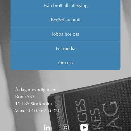
Från brott till rättegång
Berörd av brott
Jobba hos oss
För media
Om oss
Åklagarmyndigheten
Box 5553
114 85 Stockholm
Växel:
010-562 50 00