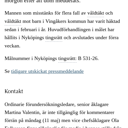
morgon efter att dom meddelats.
Mannen som misstänks för flera fall av
våldtäkt
och
våldtäkt
mot barn i Vingåkers kommun har varit häktad
sedan i februari i år. Huvudförhandlingen i målet har
hållits i Nyköpings
tingsrätt
och avslutades under förra
veckan.
Målnummer i Nyköpings
tingsrätt:
B 531-26.
Se
tidigare utskickat pressmeddelande
Kontakt
Ordinarie förundersökningsledare, senior åklagare
Martina Valentin, är inte tillgänglig för kommentarer
förrän på måndag (11 maj) men vice chefsåklagare Ola