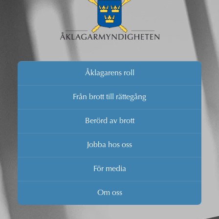
Åklagarens roll
Från brott till rättegång
Berörd av brott
Jobba hos oss
För media
Om oss