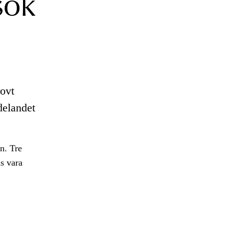
sök
ovt
delandet
n. Tre
s vara