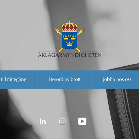
 till rättegång
Berörd av brott
Jobba hos oss