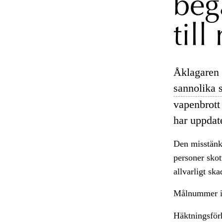
beg
till
Åklagaren 
sannolika 
vapenbrott
har uppdat
Den misstänkt
personer skot
allvarligt ska
Målnummer i
Häktningsförh