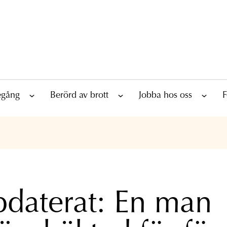
tegång
Berörd av brott
Jobba hos oss
F
daterat: En man