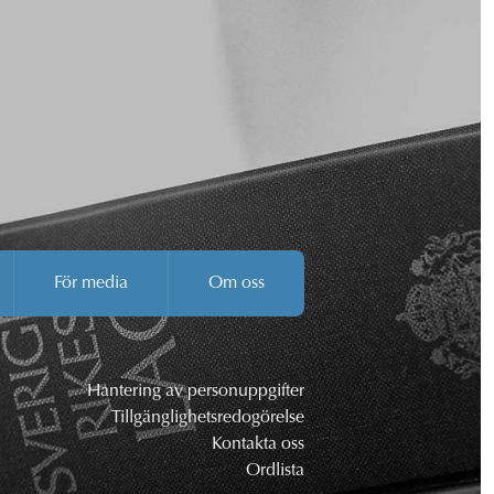
För media
Om oss
Hantering av personuppgifter
Tillgänglighetsredogörelse
Kontakta oss
Ordlista