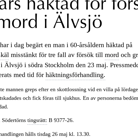
ärs häktad för för
 mord i Älvsjö
har i dag begärt en man i 60-årsåldern häktad på
skäl
misstänkt för tre fall av försök till
mord
och gr
 i Älvsjö i södra Stockholm den 23 maj. Pressmed
erats med tid för
häktningsförhandling.
e mannen greps efter en skottlossning vid en villa på lördage
tskadades och fick föras till sjukhus. En av personerna bedöm
dad.
 Södertörns
tingsrätt:
B 9377-26.
andlingen hålls tisdag 26 maj kl. 13.30.