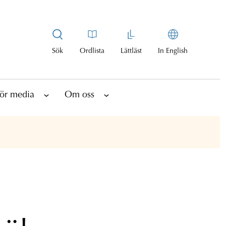
Sök
Ordlista
Lättläst
In English
ör media
Om oss