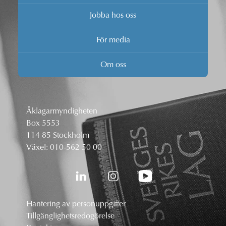
Jobba hos oss
För media
Om oss
Åklagarmyndigheten
Box 5553
114 85 Stockholm
Växel:
010-562 50 00
Hantering av personuppgifter
Tillgänglighetsredogörelse