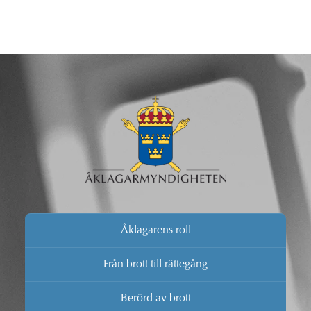
Åklagarens roll
Från brott till rättegång
Berörd av brott