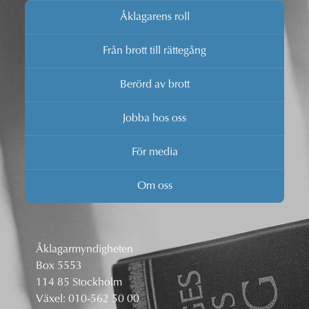
Åklagarens roll
Från brott till rättegång
Berörd av brott
Jobba hos oss
För media
Om oss
Åklagarmyndigheten
Box 5553
114 85 Stockholm
Växel:
010-562 50 00