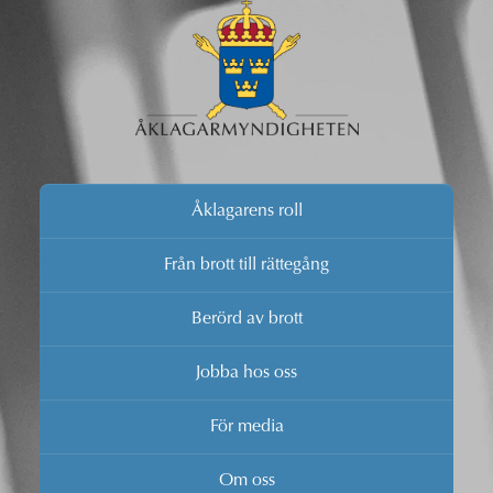
Åklagarens roll
Från brott till rättegång
Berörd av brott
Jobba hos oss
För media
Om oss