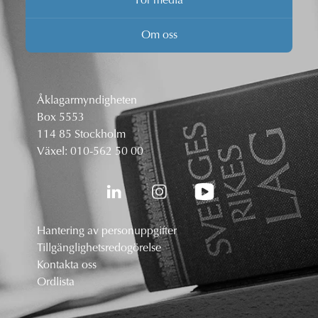
För media
Om oss
Åklagarmyndigheten
Box 5553
114 85 Stockholm
Växel:
010-562 50 00
Hantering av personuppgifter
Tillgänglighetsredogörelse
Kontakta oss
Ordlista