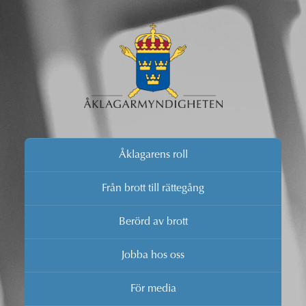
Åklagarens roll
Från brott till rättegång
Berörd av brott
Jobba hos oss
För media