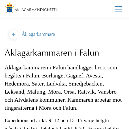
Åklagarkammare
Åklagarkammaren i Falun
Åklagarkammaren i Falun handlägger brott som
begåtts i Falun, Borlänge, Gagnef, Avesta,
Hedemora, Säter, Ludvika, Smedjebacken,
Leksand, Malung, Mora, Orsa, Rättvik, Vansbro
och Älvdalens kommuner. Kammaren arbetar mot
tingsrätterna i Mora och Falun.
Expeditionstid är kl. 9–12 och 13–15 varje helgfri
måndag–fredag. Telefontid är kl. 8.30–16 varje helgfri