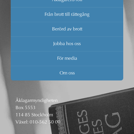
Från brott till rättegång
Berörd av brott
Jobba hos oss
För media
Om oss
Åklagarmyndigheten
Box 5553
114 85 Stockholm
Växel:
010-562 50 00