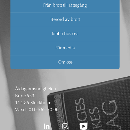
Från brott till rättegång
Berörd av brott
Jobba hos oss
För media
Om oss
Åklagarmyndigheten
Box 5553
114 85 Stockholm
Växel:
010-562 50 00