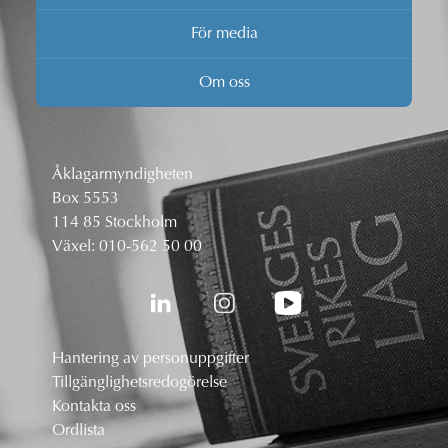
För media
Om oss
Åklagarmyndigheten
Box 5553
114 85 Stockholm
Växel:
010-562 50 00
Hantering av personuppgifter
Tillgänglighetsredogörelse
Kontakta oss
Ordlista