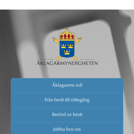
Åklagarens roll
Från brott till rättegång
Berörd av brott
Jobba hos oss