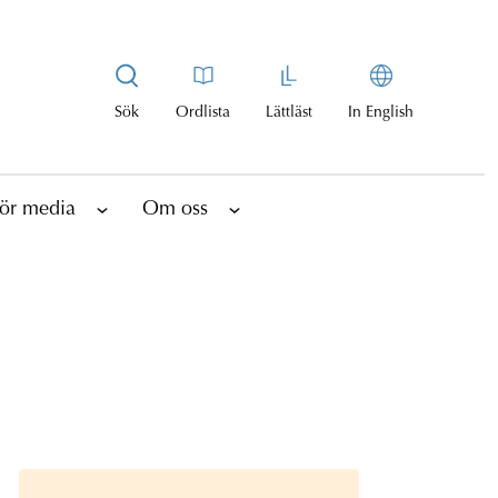
Sök
Ordlista
Lättläst
In English
ör media
Om oss