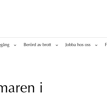
tegång
Berörd av brott
Jobba hos oss
F
maren i