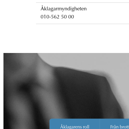
Åklagarmyndigheten
010-562 50 00
Åklagarens roll
Från brott