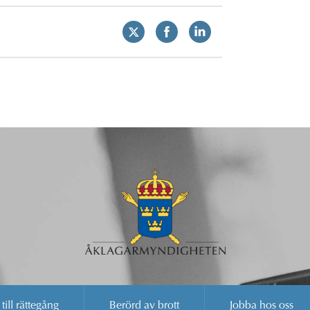
 till rättegång
Berörd av brott
Jobba hos oss