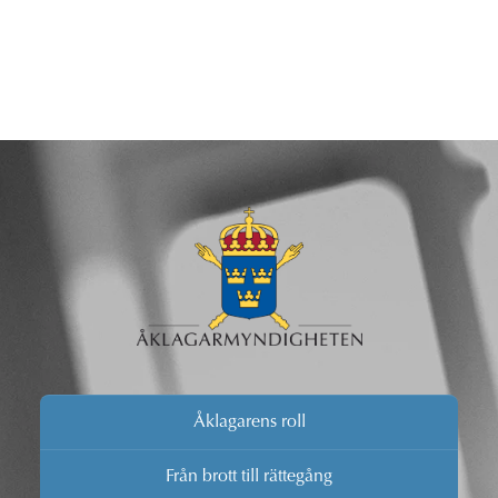
Åklagarens roll
Från brott till rättegång