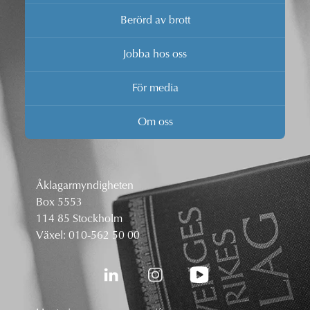
Berörd av brott
Jobba hos oss
För media
Om oss
Åklagarmyndigheten
Box 5553
114 85 Stockholm
Växel:
010-562 50 00