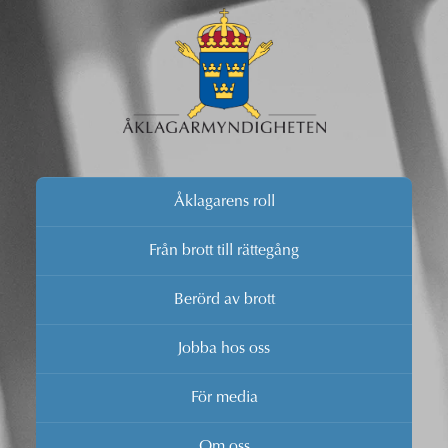
Åklagarens roll
Från brott till rättegång
Berörd av brott
Jobba hos oss
För media
Om oss