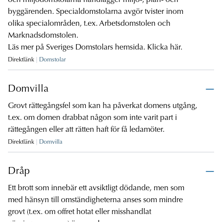
och miljödomstolarna handlägger miljö-, plan- och
byggärenden. Specialdomstolarna avgör tvister inom
olika specialområden, t.ex. Arbetsdomstolen och
Marknadsdomstolen.
Läs mer på Sveriges Domstolars hemsida.
Klicka här.
Direktlänk
Domstolar
Domvilla
Grovt rättegångsfel som kan ha påverkat domens utgång,
t.ex. om domen drabbat någon som inte varit part i
rättegången eller att rätten haft för få ledamöter.
Direktlänk
Domvilla
Dråp
Ett brott som innebär ett avsiktligt dödande, men som
med hänsyn till omständigheterna anses som mindre
grovt (t.ex. om offret hotat eller misshandlat