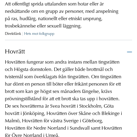
Att offentligt sprida uttalanden som hotar eller är
nedsättande om en grupp av personer, med anspelning
på ras, hudfärg, nationellt eller etniskt ursprung,
trosbekännelse eller sexuell läggning.
Direktlänk
Hets mot folkgrupp
Hovrätt
Hovrätten fungerar som andra instans mellan tingsrätten
och Högsta domstolen. Det gäller både brottmål och
tvistemål som överklagats från tingsrätten. Om tingsrätten
har dömt en person till böter eller frikänt personen för ett
brott som kan ge högst sex månaders fängelse, krävs
prövningstillstånd för att ett brott ska tas upp i hovrätten.
De sex hovrätterna är Svea hovrätt i Stockholm, Göta
hovrätt i Jönköping, Hovrätten över Skåne och Blekinge i
Malmö, Hovrätten för västra Sverige i Göteborg,
Hovrätten för Nedre Norrland i Sundsvall samt Hovrätten
för Övre Norrland i Umeå.