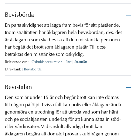
Bevisbörda
En parts skyldighet att lägga fram bevis för sitt påstående.
Inom straffrätten har åklagaren hela bevisbördan, dvs. det
är åklagaren som ska bevisa att den misstänkta personen
har begått det brott som åklagaren påstår. Till dess
betraktas den misstänkte som oskyldig.
Relaterade ord:
Oskuldspresumtion
Part
Straffrätt
Direktlänk
Bevisbörda
Bevistalan
Den som är under 15 år och begår brott kan inte dömas
till någon påföljd. I vissa fall kan polis eller åklagare ändå
genomföra en utredning för att utreda vad som har hänt
och ge socialtjänsten underlag för att kunna sätta in stöd-
eller vårdinsatser. Vid särskilt allvarliga brott kan
åklagaren begära att domstol prövar skuldfrågan genom