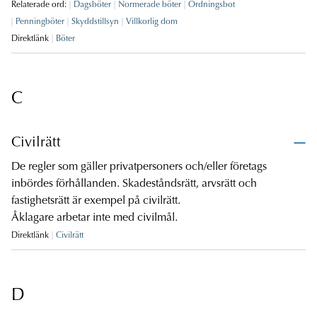
Relaterade ord:
Dagsböter
Normerade böter
Ordningsbot
Penningböter
Skyddstillsyn
Villkorlig dom
Direktlänk
Böter
C
Civilrätt
De regler som gäller privatpersoners och/eller företags
inbördes förhållanden. Skadeståndsrätt, arvsrätt och
fastighetsrätt är exempel på civilrätt.
Åklagare arbetar inte med civilmål.
Direktlänk
Civilrätt
D