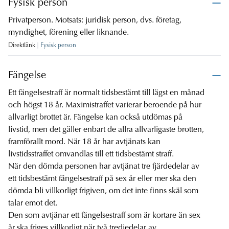
Fysisk person
Privatperson. Motsats: juridisk person, dvs. företag,
myndighet, förening eller liknande.
Direktlänk
Fysisk person
Fängelse
Ett fängelsestraff är normalt tidsbestämt till lägst en månad
och högst 18 år. Maximistraffet varierar beroende på hur
allvarligt brottet är. Fängelse kan också utdömas på
livstid, men det gäller enbart de allra allvarligaste brotten,
framförallt mord. När 18 år har avtjänats kan
livstidsstraffet omvandlas till ett tidsbestämt straff.
När den dömda personen har avtjänat tre fjärdedelar av
ett tidsbestämt fängelsestraff på sex år eller mer ska den
dömda bli villkorligt frigiven, om det inte finns skäl som
talar emot det.
Den som avtjänar ett fängelsestraff som är kortare än sex
år ska friges villkorligt när två tredjedelar av