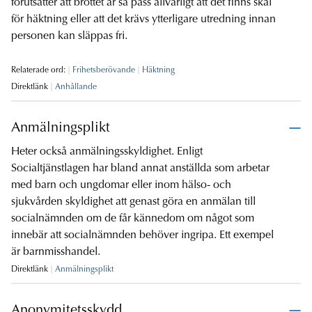
förutsätter att brottet är så pass allvarligt att det finns skäl
för häktning eller att det krävs ytterligare utredning innan
personen kan släppas fri.
Relaterade ord:
Frihetsberövande
Häktning
Direktlänk
Anhållande
Anmälningsplikt
Heter också anmälningsskyldighet. Enligt
Socialtjänstlagen har bland annat anställda som arbetar
med barn och ungdomar eller inom hälso- och
sjukvården skyldighet att genast göra en anmälan till
socialnämnden om de får kännedom om något som
innebär att socialnämnden behöver ingripa. Ett exempel
är barnmisshandel.
Direktlänk
Anmälningsplikt
Anonymitetsskydd