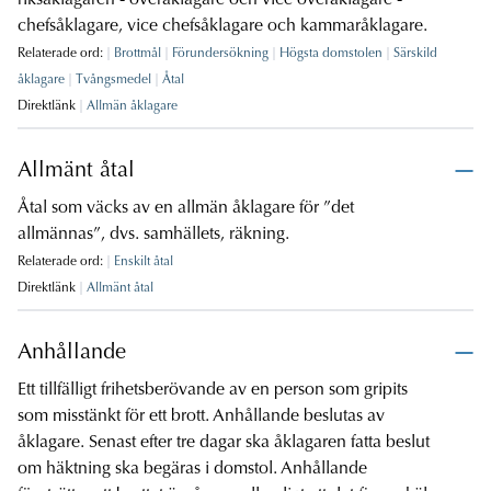
riksåklagaren - överåklagare och vice överåklagare -
chefsåklagare, vice chefsåklagare och kammaråklagare.
Relaterade ord:
Brottmål
Förundersökning
Högsta domstolen
Särskild
åklagare
Tvångsmedel
Åtal
Direktlänk
Allmän åklagare
Allmänt åtal
Åtal som väcks av en allmän åklagare för ”det
allmännas”, dvs. samhällets, räkning.
Relaterade ord:
Enskilt åtal
Direktlänk
Allmänt åtal
Anhållande
Ett tillfälligt frihetsberövande av en person som gripits
som misstänkt för ett brott. Anhållande beslutas av
åklagare. Senast efter tre dagar ska åklagaren fatta beslut
om häktning ska begäras i domstol. Anhållande