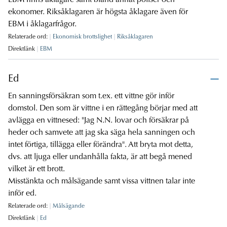
EBM finns åklagare samt bland annat poliser och
ekonomer. Riksåklagaren är högsta åklagare även för
EBM i åklagarfrågor.
Relaterade ord:
Ekonomisk brottslighet
Riksåklagaren
Direktlänk
EBM
Ed
En sanningsförsäkran som t.ex. ett vittne gör inför
domstol. Den som är vittne i en rättegång börjar med att
avlägga en vittnesed: "Jag N.N. lovar och försäkrar på
heder och samvete att jag ska säga hela sanningen och
intet förtiga, tillägga eller förändra". Att bryta mot detta,
dvs. att ljuga eller undanhålla fakta, är att begå mened
vilket är ett brott.
Misstänkta och målsägande samt vissa vittnen talar inte
inför ed.
Relaterade ord:
Målsägande
Direktlänk
Ed