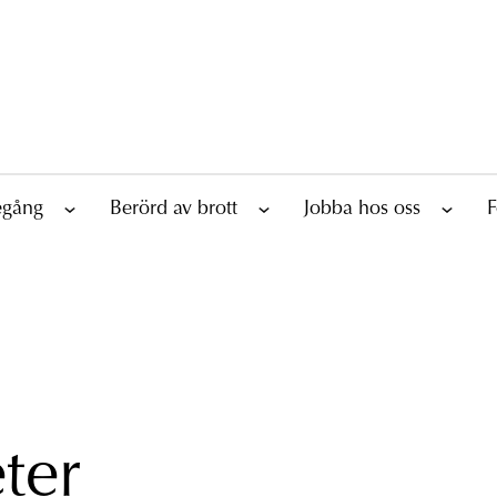
tegång
Berörd av brott
Jobba hos oss
F
ter