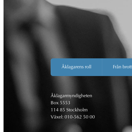
Åklagarens roll
Från brott
Åklagarmyndigheten
Box 5553
114 85 Stockholm
Växel:
010-562 50 00