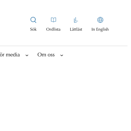
Sök
Ordlista
Lättläst
In English
ör media
Om oss