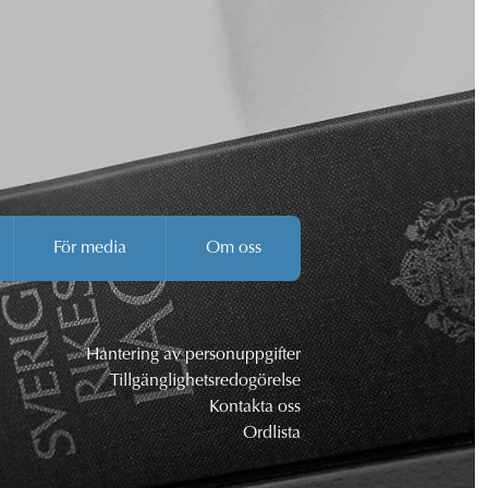
För media
Om oss
Hantering av personuppgifter
Tillgänglighetsredogörelse
Kontakta oss
Ordlista