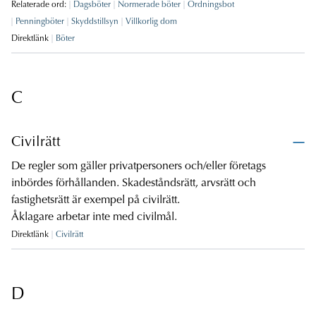
Relaterade ord:
Dagsböter
Normerade böter
Ordningsbot
Penningböter
Skyddstillsyn
Villkorlig dom
Direktlänk
Böter
C
Civilrätt
De regler som gäller privatpersoners och/eller företags
inbördes förhållanden. Skadeståndsrätt, arvsrätt och
fastighetsrätt är exempel på civilrätt.
Åklagare arbetar inte med civilmål.
Direktlänk
Civilrätt
D