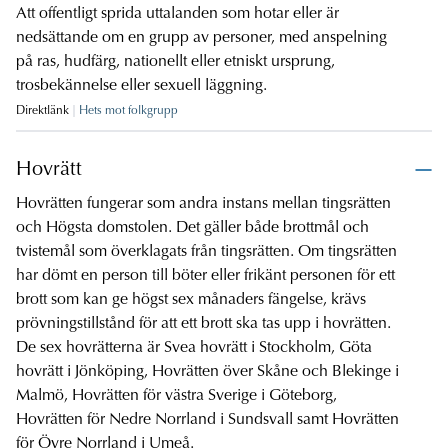
Att offentligt sprida uttalanden som hotar eller är
nedsättande om en grupp av personer, med anspelning
på ras, hudfärg, nationellt eller etniskt ursprung,
trosbekännelse eller sexuell läggning.
Direktlänk
Hets mot folkgrupp
Hovrätt
Hovrätten fungerar som andra instans mellan tingsrätten
och Högsta domstolen. Det gäller både brottmål och
tvistemål som överklagats från tingsrätten. Om tingsrätten
har dömt en person till böter eller frikänt personen för ett
brott som kan ge högst sex månaders fängelse, krävs
prövningstillstånd för att ett brott ska tas upp i hovrätten.
De sex hovrätterna är Svea hovrätt i Stockholm, Göta
hovrätt i Jönköping, Hovrätten över Skåne och Blekinge i
Malmö, Hovrätten för västra Sverige i Göteborg,
Hovrätten för Nedre Norrland i Sundsvall samt Hovrätten
för Övre Norrland i Umeå.