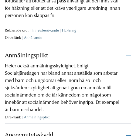
förutsätter att brottet är så pass allvarligt att det finns skäl
för häktning eller att det krävs ytterligare utredning innan
personen kan släppas fri.
Relaterade ord:
Frihetsberövande
Häktning
Direktlänk
Anhållande
Anmälningsplikt
Heter också anmälningsskyldighet. Enligt
Socialtjänstlagen har bland annat anställda som arbetar
med barn och ungdomar eller inom hälso- och
sjukvården skyldighet att genast göra en anmälan till
socialnämnden om de får kännedom om något som
innebär att socialnämnden behöver ingripa. Ett exempel
är barnmisshandel.
Direktlänk
Anmälningsplikt
Anonymitetsskydd