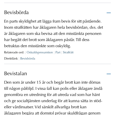
Bevisbörda
En parts skyldighet att lägga fram bevis för sitt påstående.
Inom straffrätten har åklagaren hela bevisbördan, dvs. det
är åklagaren som ska bevisa att den misstänkta personen
har begått det brott som åklagaren påstår. Till dess
betraktas den misstänkte som oskyldig.
Relaterade ord:
Oskuldspresumtion
Part
Straffrätt
Direktlänk
Bevisbörda
Bevistalan
Den som är under 15 år och begår brott kan inte dömas
till någon påföljd. I vissa fall kan polis eller åklagare ändå
genomföra en utredning för att utreda vad som har hänt
och ge socialtjänsten underlag för att kunna sätta in stöd-
eller vårdinsatser. Vid särskilt allvarliga brott kan
åklagaren begära att domstol prövar skuldfrågan genom