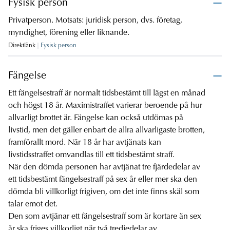
Fysisk person
Privatperson. Motsats: juridisk person, dvs. företag,
myndighet, förening eller liknande.
Direktlänk
Fysisk person
Fängelse
Ett fängelsestraff är normalt tidsbestämt till lägst en månad
och högst 18 år. Maximistraffet varierar beroende på hur
allvarligt brottet är. Fängelse kan också utdömas på
livstid, men det gäller enbart de allra allvarligaste brotten,
framförallt mord. När 18 år har avtjänats kan
livstidsstraffet omvandlas till ett tidsbestämt straff.
När den dömda personen har avtjänat tre fjärdedelar av
ett tidsbestämt fängelsestraff på sex år eller mer ska den
dömda bli villkorligt frigiven, om det inte finns skäl som
talar emot det.
Den som avtjänar ett fängelsestraff som är kortare än sex
år ska friges villkorligt när två tredjedelar av