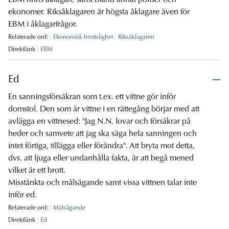
EBM finns åklagare samt bland annat poliser och
ekonomer. Riksåklagaren är högsta åklagare även för
EBM i åklagarfrågor.
Relaterade ord:
Ekonomisk brottslighet
Riksåklagaren
Direktlänk
EBM
Ed
En sanningsförsäkran som t.ex. ett vittne gör inför
domstol. Den som är vittne i en rättegång börjar med att
avlägga en vittnesed: "Jag N.N. lovar och försäkrar på
heder och samvete att jag ska säga hela sanningen och
intet förtiga, tillägga eller förändra". Att bryta mot detta,
dvs. att ljuga eller undanhålla fakta, är att begå mened
vilket är ett brott.
Misstänkta och målsägande samt vissa vittnen talar inte
inför ed.
Relaterade ord:
Målsägande
Direktlänk
Ed