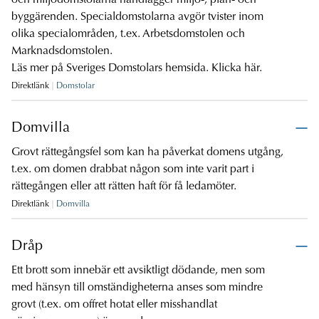
och miljödomstolarna handlägger miljö-, plan- och
byggärenden. Specialdomstolarna avgör tvister inom
olika specialområden, t.ex. Arbetsdomstolen och
Marknadsdomstolen.
Läs mer på Sveriges Domstolars hemsida.
Klicka här.
Direktlänk
Domstolar
Domvilla
Grovt rättegångsfel som kan ha påverkat domens utgång,
t.ex. om domen drabbat någon som inte varit part i
rättegången eller att rätten haft för få ledamöter.
Direktlänk
Domvilla
Dråp
Ett brott som innebär ett avsiktligt dödande, men som
med hänsyn till omständigheterna anses som mindre
grovt (t.ex. om offret hotat eller misshandlat