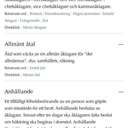
riksåklagaren - överåklagare och vice överåklagare -
chefsåklagare, vice chefsåklagare och kammaråklagare.
Relaterade ord:
Brottmål
Förundersökning
Högsta domstolen
Särskild
åklagare
Tvångsmedel
Åtal
Direktlänk
Allmän åklagare
Allmänt åtal
Åtal som väcks av en allmän åklagare för ”det
allmännas”, dvs. samhällets, räkning.
Relaterade ord:
Enskilt åtal
Direktlänk
Allmänt åtal
Anhållande
Ett tillfälligt frihetsberövande av en person som gripits
som misstänkt för ett brott. Anhållande beslutas av
åklagare. Senast efter tre dagar ska åklagaren fatta beslut
om häktning ska begäras i domstol. Anhållande