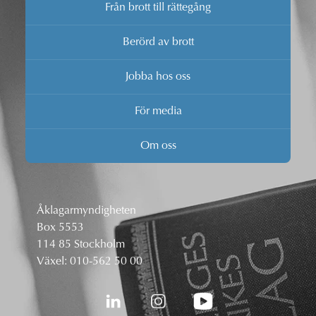
Från brott till rättegång
Berörd av brott
Jobba hos oss
För media
Om oss
Åklagarmyndigheten
Box 5553
114 85 Stockholm
Växel:
010-562 50 00