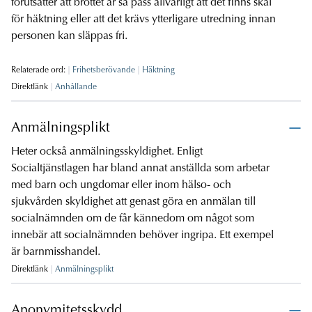
förutsätter att brottet är så pass allvarligt att det finns skäl
för häktning eller att det krävs ytterligare utredning innan
personen kan släppas fri.
Relaterade ord:
Frihetsberövande
Häktning
Direktlänk
Anhållande
Anmälningsplikt
Heter också anmälningsskyldighet. Enligt
Socialtjänstlagen har bland annat anställda som arbetar
med barn och ungdomar eller inom hälso- och
sjukvården skyldighet att genast göra en anmälan till
socialnämnden om de får kännedom om något som
innebär att socialnämnden behöver ingripa. Ett exempel
är barnmisshandel.
Direktlänk
Anmälningsplikt
Anonymitetsskydd