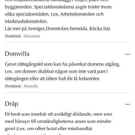
och miljödomstolarna handlägger miljö-, plan- och
byggärenden. Specialdomstolarna avgör tvister inom
olika specialområden, t.ex. Arbetsdomstolen och
Marknadsdomstolen.
Läs mer på Sveriges Domstolars hemsida.
Klicka här.
Direktlänk
Domstolar
Domvilla
Grovt rättegångsfel som kan ha påverkat domens utgång,
t.ex. om domen drabbat någon som inte varit part i
rättegången eller att rätten haft för få ledamöter.
Direktlänk
Domvilla
Dråp
Ett brott som innebär ett avsiktligt dödande, men som
med hänsyn till omständigheterna anses som mindre
grovt (t.ex. om offret hotat eller misshandlat