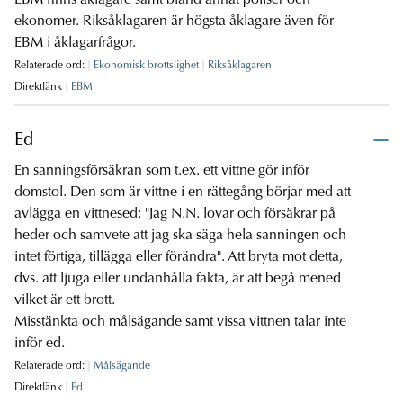
EBM finns åklagare samt bland annat poliser och
ekonomer. Riksåklagaren är högsta åklagare även för
EBM i åklagarfrågor.
Relaterade ord:
Ekonomisk brottslighet
Riksåklagaren
Direktlänk
EBM
Ed
En sanningsförsäkran som t.ex. ett vittne gör inför
domstol. Den som är vittne i en rättegång börjar med att
avlägga en vittnesed: "Jag N.N. lovar och försäkrar på
heder och samvete att jag ska säga hela sanningen och
intet förtiga, tillägga eller förändra". Att bryta mot detta,
dvs. att ljuga eller undanhålla fakta, är att begå mened
vilket är ett brott.
Misstänkta och målsägande samt vissa vittnen talar inte
inför ed.
Relaterade ord:
Målsägande
Direktlänk
Ed