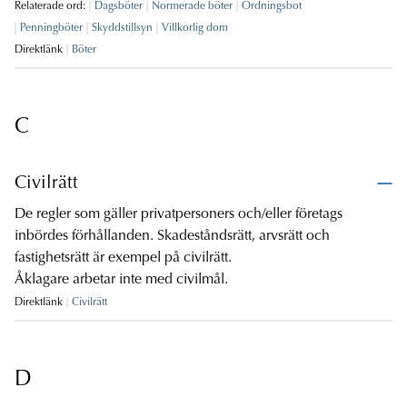
Relaterade ord:
Dagsböter
Normerade böter
Ordningsbot
Penningböter
Skyddstillsyn
Villkorlig dom
Direktlänk
Böter
C
Civilrätt
De regler som gäller privatpersoners och/eller företags
inbördes förhållanden. Skadeståndsrätt, arvsrätt och
fastighetsrätt är exempel på civilrätt.
Åklagare arbetar inte med civilmål.
Direktlänk
Civilrätt
D