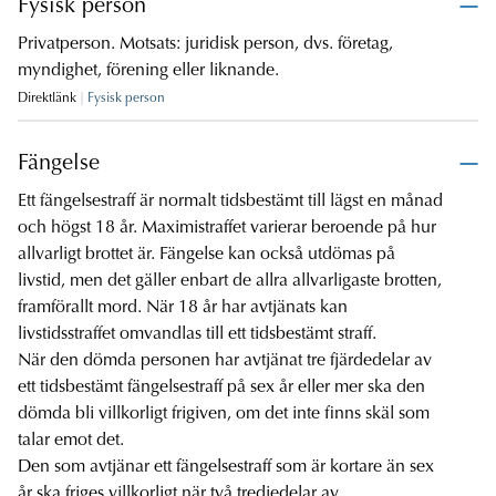
Fysisk person
Privatperson. Motsats: juridisk person, dvs. företag,
myndighet, förening eller liknande.
Direktlänk
Fysisk person
Fängelse
Ett fängelsestraff är normalt tidsbestämt till lägst en månad
och högst 18 år. Maximistraffet varierar beroende på hur
allvarligt brottet är. Fängelse kan också utdömas på
livstid, men det gäller enbart de allra allvarligaste brotten,
framförallt mord. När 18 år har avtjänats kan
livstidsstraffet omvandlas till ett tidsbestämt straff.
När den dömda personen har avtjänat tre fjärdedelar av
ett tidsbestämt fängelsestraff på sex år eller mer ska den
dömda bli villkorligt frigiven, om det inte finns skäl som
talar emot det.
Den som avtjänar ett fängelsestraff som är kortare än sex
år ska friges villkorligt när två tredjedelar av