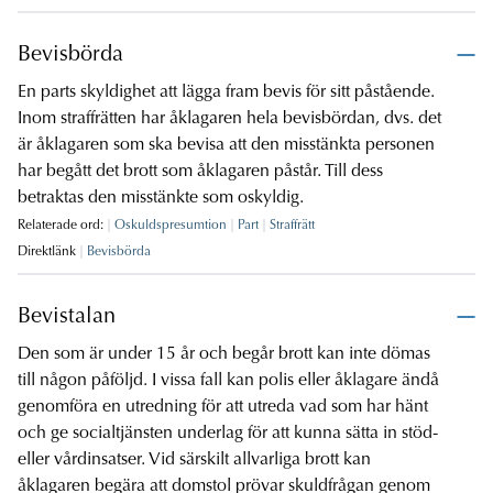
Bevisbörda
En parts skyldighet att lägga fram bevis för sitt påstående.
Inom straffrätten har åklagaren hela bevisbördan, dvs. det
är åklagaren som ska bevisa att den misstänkta personen
har begått det brott som åklagaren påstår. Till dess
betraktas den misstänkte som oskyldig.
Relaterade ord:
Oskuldspresumtion
Part
Straffrätt
Direktlänk
Bevisbörda
Bevistalan
Den som är under 15 år och begår brott kan inte dömas
till någon påföljd. I vissa fall kan polis eller åklagare ändå
genomföra en utredning för att utreda vad som har hänt
och ge socialtjänsten underlag för att kunna sätta in stöd-
eller vårdinsatser. Vid särskilt allvarliga brott kan
åklagaren begära att domstol prövar skuldfrågan genom