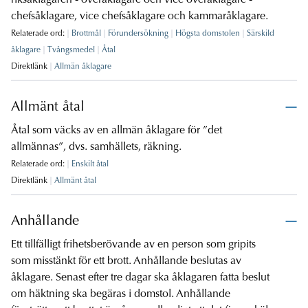
riksåklagaren - överåklagare och vice överåklagare -
chefsåklagare, vice chefsåklagare och kammaråklagare.
Relaterade ord:
Brottmål
Förundersökning
Högsta domstolen
Särskild
åklagare
Tvångsmedel
Åtal
Direktlänk
Allmän åklagare
Allmänt åtal
Åtal som väcks av en allmän åklagare för ”det
allmännas”, dvs. samhällets, räkning.
Relaterade ord:
Enskilt åtal
Direktlänk
Allmänt åtal
Anhållande
Ett tillfälligt frihetsberövande av en person som gripits
som misstänkt för ett brott. Anhållande beslutas av
åklagare. Senast efter tre dagar ska åklagaren fatta beslut
om häktning ska begäras i domstol. Anhållande