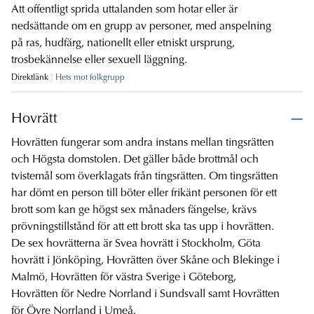
Att offentligt sprida uttalanden som hotar eller är
nedsättande om en grupp av personer, med anspelning
på ras, hudfärg, nationellt eller etniskt ursprung,
trosbekännelse eller sexuell läggning.
Direktlänk
Hets mot folkgrupp
Hovrätt
Hovrätten fungerar som andra instans mellan tingsrätten
och Högsta domstolen. Det gäller både brottmål och
tvistemål som överklagats från tingsrätten. Om tingsrätten
har dömt en person till böter eller frikänt personen för ett
brott som kan ge högst sex månaders fängelse, krävs
prövningstillstånd för att ett brott ska tas upp i hovrätten.
De sex hovrätterna är Svea hovrätt i Stockholm, Göta
hovrätt i Jönköping, Hovrätten över Skåne och Blekinge i
Malmö, Hovrätten för västra Sverige i Göteborg,
Hovrätten för Nedre Norrland i Sundsvall samt Hovrätten
för Övre Norrland i Umeå.