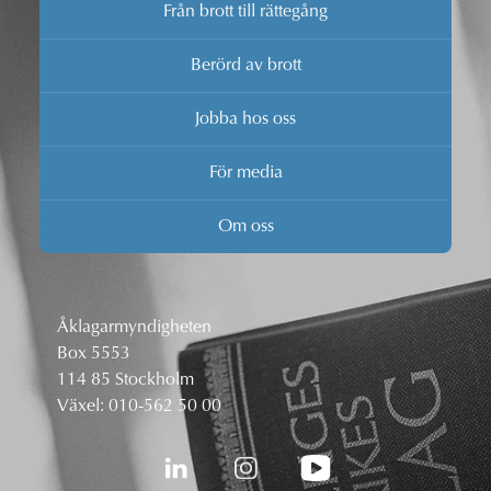
Från brott till rättegång
Berörd av brott
Jobba hos oss
För media
Om oss
Åklagarmyndigheten
Box 5553
114 85 Stockholm
Växel:
010-562 50 00