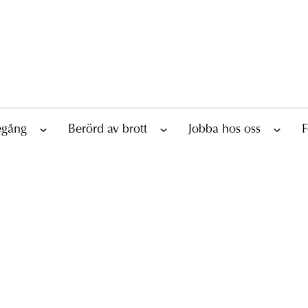
tegång
Berörd av brott
Jobba hos oss
F