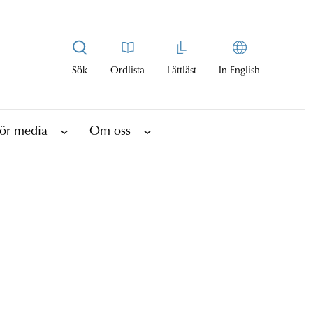
Sök
Ordlista
Lättläst
In English
ör media
Om oss