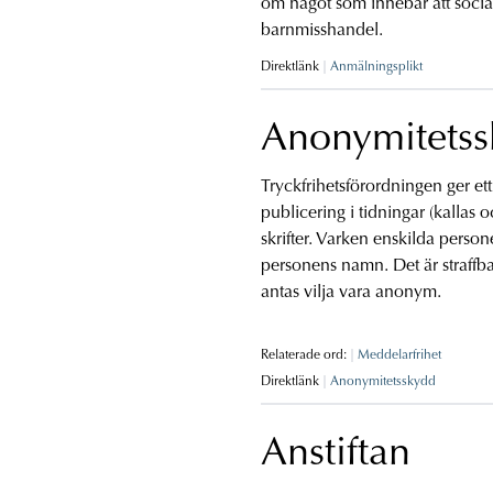
om något som innebär att soci
barnmisshandel.
Direktlänk
Anmälningsplikt
Anonymitets
Tryckfrihetsförordningen ger ett
publicering i tidningar (kallas 
skrifter. Varken enskilda persone
personens namn. Det är straffba
antas vilja vara anonym.
Relaterade ord:
Meddelarfrihet
Direktlänk
Anonymitetsskydd
Anstiftan