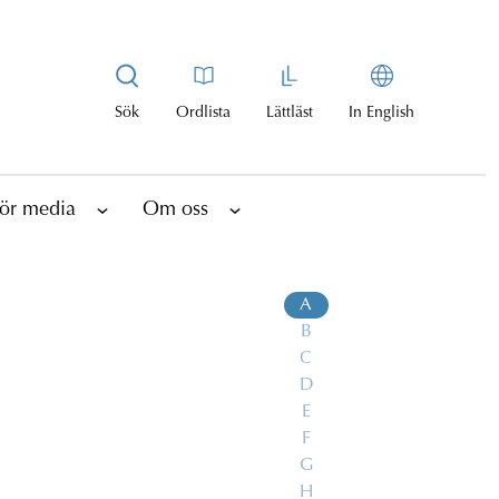
Sök
Ordlista
Lättläst
In English
ör media
Om oss
A
B
C
D
E
F
G
H