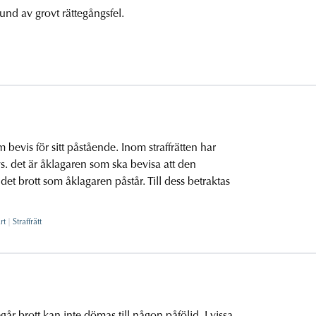
nd av grovt rättegångsfel.
m bevis för sitt påstående. Inom straffrätten har
. det är åklagaren som ska bevisa att den
et brott som åklagaren påstår. Till dess betraktas
rt
Straffrätt
r brott kan inte dömas till någon påföljd. I vissa