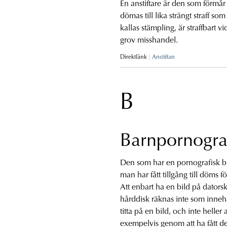
En anstiftare är den som förmår 
dömas till lika strängt straff s
kallas stämpling, är straffbart 
grov misshandel.
Direktlänk
Anstiftan
B
Barnpornograf
Den som har en pornografisk bil
man har fått tillgång till döms f
Att enbart ha en bild på dators
hårddisk räknas inte som innehav.
titta på en bild, och inte helle
exempelvis genom att ha fått de