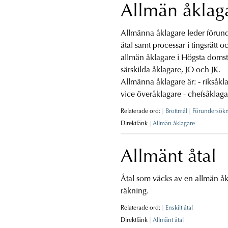
Allmän åklag
Allmänna åklagare leder förund
åtal samt processar i tingsrätt 
allmän åklagare i Högsta domst
särskilda åklagare, JO och JK.
Allmänna åklagare är: - riksåkl
vice överåklagare - chefsåklag
Relaterade ord:
Brottmål
Förundersök
Direktlänk
Allmän åklagare
Allmänt åtal
Åtal som väcks av en allmän åkl
räkning.
Relaterade ord:
Enskilt åtal
Direktlänk
Allmänt åtal