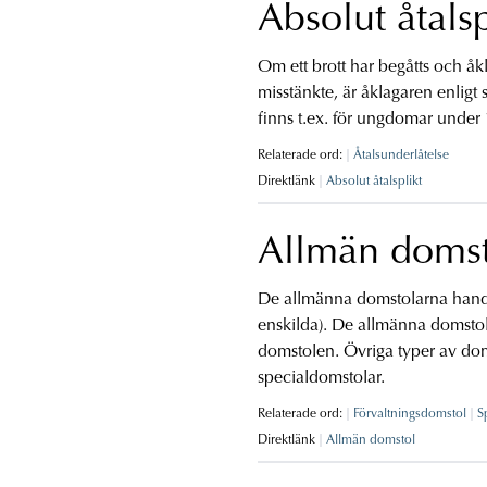
Absolut åtalsp
Om ett brott har begåtts och åkl
misstänkte, är åklagaren enligt 
finns t.ex. för ungdomar under 
Relaterade ord:
Åtalsunderlåtelse
Direktlänk
Absolut åtalsplikt
Allmän doms
De allmänna domstolarna handlä
enskilda). De allmänna domstola
domstolen. Övriga typer av dom
specialdomstolar.
Relaterade ord:
Förvaltningsdomstol
S
Direktlänk
Allmän domstol