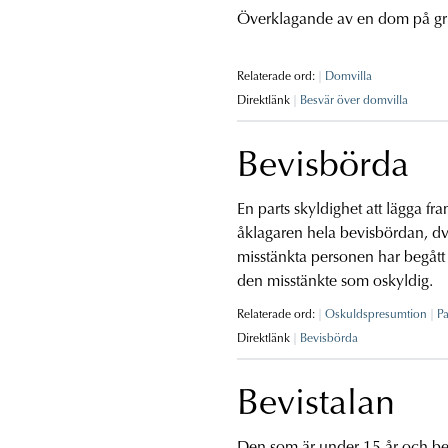
Överklagande av en dom på gru
Relaterade ord:
Domvilla
Direktlänk
Besvär över domvilla
Bevisbörda
En parts skyldighet att lägga fra
åklagaren hela bevisbördan, dvs
misstänkta personen har begått d
den misstänkte som oskyldig.
Relaterade ord:
Oskuldspresumtion
Pa
Direktlänk
Bevisbörda
Bevistalan
Den som är under 15 år och begå