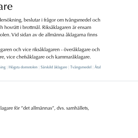
are
ersökning, beslutar i frågor om tvångsmedel och
och hovrätt i brottmål. Riksåklagaren är ensam
olen. Vid sidan av de allmänna åklagarna finns
agaren och vice riksåklagaren - överåklagare och
are, vice chefsåklagare och kammaråklagare.
ning
Högsta domstolen
Särskild åklagare
Tvångsmedel
Åtal
agare för ”det allmännas”, dvs. samhällets,