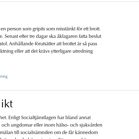
av en person som gripits som misstänkt för ett brott.
 Senast efter tre dagar ska åklagaren fatta beslut
l. Anhållande förutsätter att brottet är så pass
häktning eller att det krävs ytterligare utredning
tning
ikt
et. Enligt Socialtjänstlagen har bland annat
n och ungdomar eller inom hälso- och sjukvården
anmälan till socialnämnden om de får kännedom