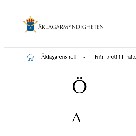
Åklagarens roll
Från brott till rät
Ö
A