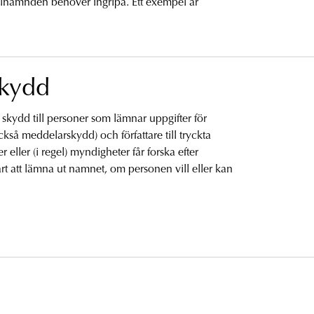
alnämnden behöver ingripa. Ett exempel är
skydd
 skydd till personer som lämnar uppgifter för
också meddelarskydd) och författare till tryckta
r eller (i regel) myndigheter får forska efter
rt att lämna ut namnet, om personen vill eller kan