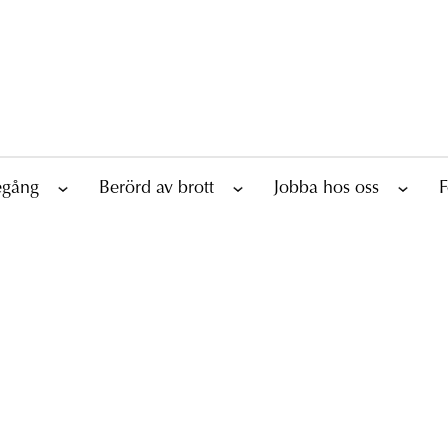
tegång
Berörd av brott
Jobba hos oss
F