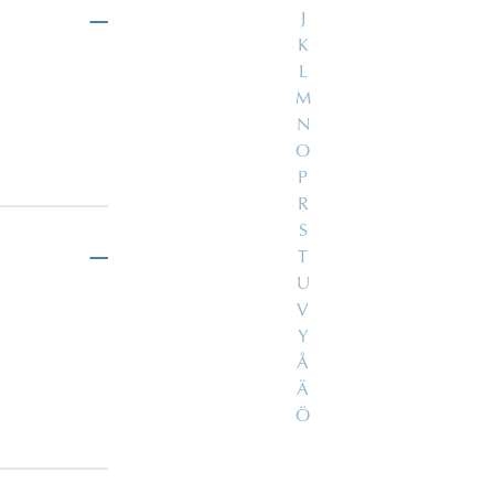
J
K
L
M
N
O
P
R
S
T
U
V
Y
Å
Ä
Ö