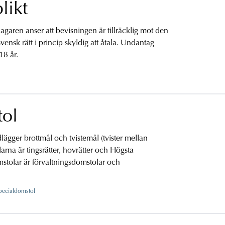
likt
agaren anser att bevisningen är tillräcklig mot den
svensk rätt i princip skyldig att åtala. Undantag
18 år.
tol
gger brottmål och tvistemål (tvister mellan
rna är tingsrätter, hovrätter och Högsta
stolar är förvaltningsdomstolar och
pecialdomstol