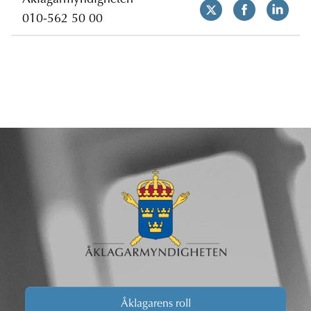
Åklagarmyndigheten
010-562 50 00
Åklagarens roll