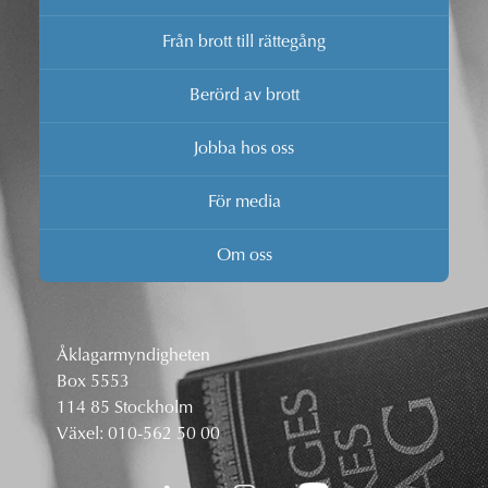
Från brott till rättegång
Berörd av brott
Jobba hos oss
För media
Om oss
Åklagarmyndigheten
Box 5553
114 85 Stockholm
Växel:
010-562 50 00