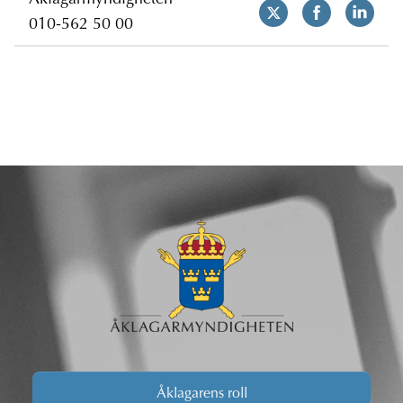
Åklagarmyndigheten
010-562 50 00
Åklagarens roll