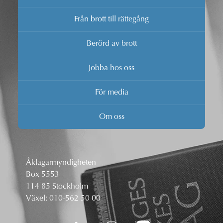
Från brott till rättegång
Berörd av brott
Jobba hos oss
För media
Om oss
Åklagarmyndigheten
Box 5553
114 85 Stockholm
Växel:
010-562 50 00