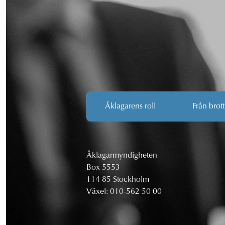
Åklagarens roll
Från brott
Åklagarmyndigheten
Box 5553
114 85 Stockholm
Växel:
010-562 50 00