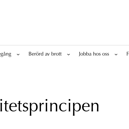
tegång
Berörd av brott
Jobba hos oss
F
itetsprincipen