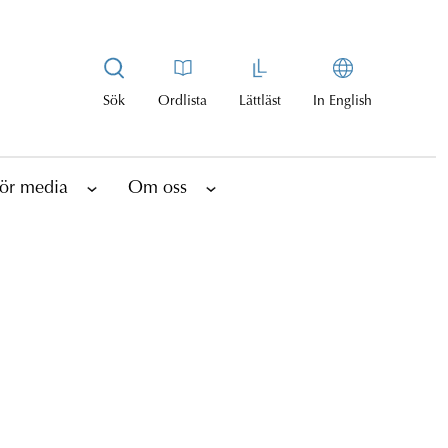
Sök
Ordlista
Lättläst
In English
ör media
Om oss