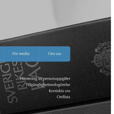
För media
Om oss
Hantering av personuppgifter
Tillgänglighetsredogörelse
Kontakta oss
Ordlista