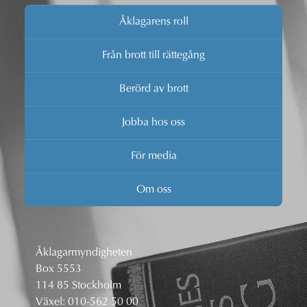
Åklagarens roll
Från brott till rättegång
Berörd av brott
Jobba hos oss
För media
Om oss
Åklagarmyndigheten
Box 5553
114 85 Stockholm
Växel:
010-562 50 00