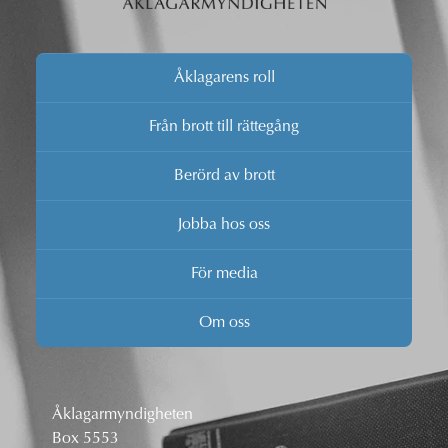
Åklagarens roll
Från brott till rättegång
Berörd av brott
Jobba hos oss
För media
Om oss
Åklagarmyndigheten
Box 5553