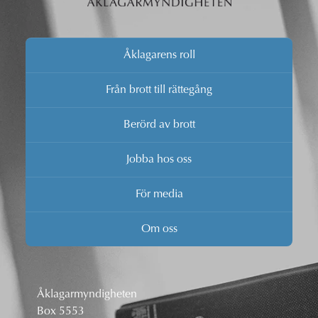
Åklagarens roll
Från brott till rättegång
Berörd av brott
Jobba hos oss
För media
Om oss
Åklagarmyndigheten
Box 5553