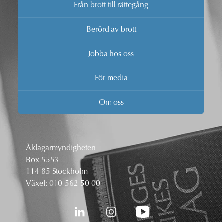
Från brott till rättegång
Berörd av brott
Jobba hos oss
För media
Om oss
Åklagarmyndigheten
Box 5553
114 85 Stockholm
Växel:
010-562 50 00