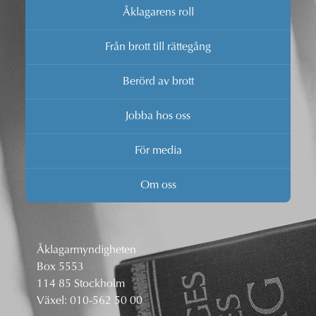
Åklagarens roll
Från brott till rättegång
Berörd av brott
Jobba hos oss
För media
Om oss
Åklagarmyndigheten
Box 5553
114 85 Stockholm
Växel:
010-562 50 00