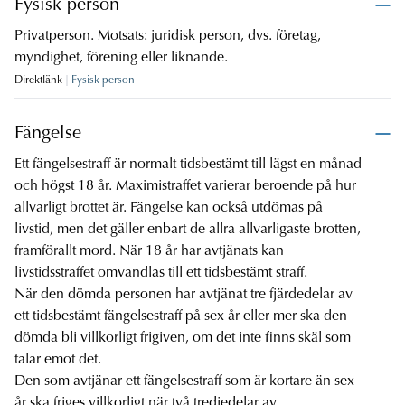
Fysisk person
Privatperson. Motsats: juridisk person, dvs. företag,
myndighet, förening eller liknande.
Direktlänk
Fysisk person
Fängelse
Ett fängelsestraff är normalt tidsbestämt till lägst en månad
och högst 18 år. Maximistraffet varierar beroende på hur
allvarligt brottet är. Fängelse kan också utdömas på
livstid, men det gäller enbart de allra allvarligaste brotten,
framförallt mord. När 18 år har avtjänats kan
livstidsstraffet omvandlas till ett tidsbestämt straff.
När den dömda personen har avtjänat tre fjärdedelar av
ett tidsbestämt fängelsestraff på sex år eller mer ska den
dömda bli villkorligt frigiven, om det inte finns skäl som
talar emot det.
Den som avtjänar ett fängelsestraff som är kortare än sex
år ska friges villkorligt när två tredjedelar av