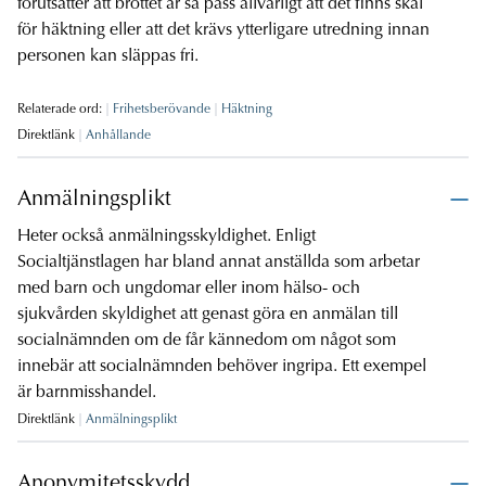
förutsätter att brottet är så pass allvarligt att det finns skäl
för häktning eller att det krävs ytterligare utredning innan
personen kan släppas fri.
Relaterade ord:
Frihetsberövande
Häktning
Direktlänk
Anhållande
Anmälningsplikt
Heter också anmälningsskyldighet. Enligt
Socialtjänstlagen har bland annat anställda som arbetar
med barn och ungdomar eller inom hälso- och
sjukvården skyldighet att genast göra en anmälan till
socialnämnden om de får kännedom om något som
innebär att socialnämnden behöver ingripa. Ett exempel
är barnmisshandel.
Direktlänk
Anmälningsplikt
Anonymitetsskydd