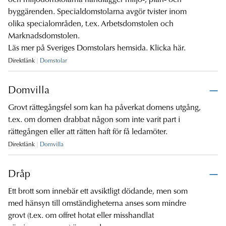
och miljödomstolarna handlägger miljö-, plan- och
byggärenden. Specialdomstolarna avgör tvister inom
olika specialområden, t.ex. Arbetsdomstolen och
Marknadsdomstolen.
Läs mer på Sveriges Domstolars hemsida.
Klicka här.
Direktlänk
Domstolar
Domvilla
Grovt rättegångsfel som kan ha påverkat domens utgång,
t.ex. om domen drabbat någon som inte varit part i
rättegången eller att rätten haft för få ledamöter.
Direktlänk
Domvilla
Dråp
Ett brott som innebär ett avsiktligt dödande, men som
med hänsyn till omständigheterna anses som mindre
grovt (t.ex. om offret hotat eller misshandlat