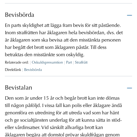
Bevisbörda
En parts skyldighet att lägga fram bevis för sitt påstående.
Inom straffrätten har åklagaren hela bevisbördan, dvs. det
är åklagaren som ska bevisa att den misstänkta personen
har begått det brott som åklagaren påstår. Till dess
betraktas den misstänkte som oskyldig.
Relaterade ord:
Oskuldspresumtion
Part
Straffrätt
Direktlänk
Bevisbörda
Bevistalan
Den som är under 15 år och begår brott kan inte dömas
till någon påföljd. I vissa fall kan polis eller åklagare ändå
genomföra en utredning för att utreda vad som har hänt
och ge socialtjänsten underlag för att kunna sätta in stöd-
eller vårdinsatser. Vid särskilt allvarliga brott kan
åklagaren begära att domstol prövar skuldfrågan genom