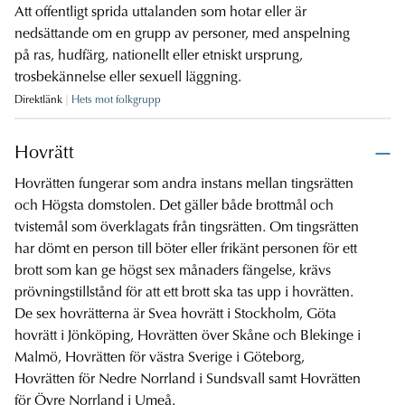
Att offentligt sprida uttalanden som hotar eller är
nedsättande om en grupp av personer, med anspelning
på ras, hudfärg, nationellt eller etniskt ursprung,
trosbekännelse eller sexuell läggning.
Direktlänk
Hets mot folkgrupp
Hovrätt
Hovrätten fungerar som andra instans mellan tingsrätten
och Högsta domstolen. Det gäller både brottmål och
tvistemål som överklagats från tingsrätten. Om tingsrätten
har dömt en person till böter eller frikänt personen för ett
brott som kan ge högst sex månaders fängelse, krävs
prövningstillstånd för att ett brott ska tas upp i hovrätten.
De sex hovrätterna är Svea hovrätt i Stockholm, Göta
hovrätt i Jönköping, Hovrätten över Skåne och Blekinge i
Malmö, Hovrätten för västra Sverige i Göteborg,
Hovrätten för Nedre Norrland i Sundsvall samt Hovrätten
för Övre Norrland i Umeå.