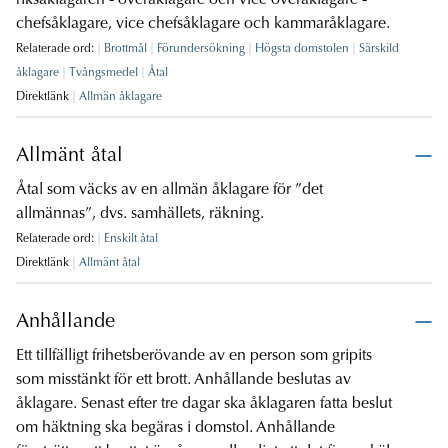
riksåklagaren - överåklagare och vice överåklagare -
chefsåklagare, vice chefsåklagare och kammaråklagare.
Relaterade ord:
Brottmål
Förundersökning
Högsta domstolen
Särskild
åklagare
Tvångsmedel
Åtal
Direktlänk
Allmän åklagare
Allmänt åtal
Åtal som väcks av en allmän åklagare för ”det
allmännas”, dvs. samhällets, räkning.
Relaterade ord:
Enskilt åtal
Direktlänk
Allmänt åtal
Anhållande
Ett tillfälligt frihetsberövande av en person som gripits
som misstänkt för ett brott. Anhållande beslutas av
åklagare. Senast efter tre dagar ska åklagaren fatta beslut
om häktning ska begäras i domstol. Anhållande