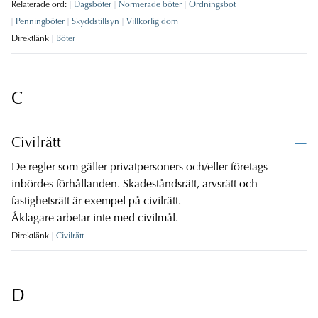
Relaterade ord:
Dagsböter
Normerade böter
Ordningsbot
Penningböter
Skyddstillsyn
Villkorlig dom
Direktlänk
Böter
C
Civilrätt
De regler som gäller privatpersoners och/eller företags
inbördes förhållanden. Skadeståndsrätt, arvsrätt och
fastighetsrätt är exempel på civilrätt.
Åklagare arbetar inte med civilmål.
Direktlänk
Civilrätt
D