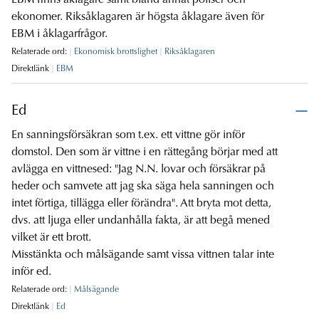
EBM finns åklagare samt bland annat poliser och
ekonomer. Riksåklagaren är högsta åklagare även för
EBM i åklagarfrågor.
Relaterade ord:
Ekonomisk brottslighet
Riksåklagaren
Direktlänk
EBM
Ed
En sanningsförsäkran som t.ex. ett vittne gör inför
domstol. Den som är vittne i en rättegång börjar med att
avlägga en vittnesed: "Jag N.N. lovar och försäkrar på
heder och samvete att jag ska säga hela sanningen och
intet förtiga, tillägga eller förändra". Att bryta mot detta,
dvs. att ljuga eller undanhålla fakta, är att begå mened
vilket är ett brott.
Misstänkta och målsägande samt vissa vittnen talar inte
inför ed.
Relaterade ord:
Målsägande
Direktlänk
Ed