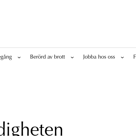
tegång
Berörd av brott
Jobba hos oss
F
digheten