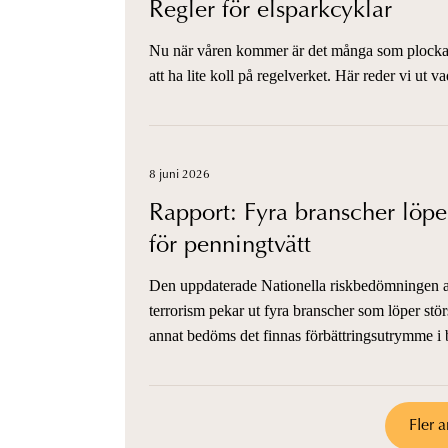
Regler för elsparkcyklar
Nu när våren kommer är det många som plockar
att ha lite koll på regelverket. Här reder vi ut v
8 juni 2026
Rapport: Fyra branscher löper 
för penningtvätt
Den uppdaterade Nationella riskbedömningen av
terrorism pekar ut fyra branscher som löper störs
annat bedöms det finnas förbättringsutrymme i
Fler a