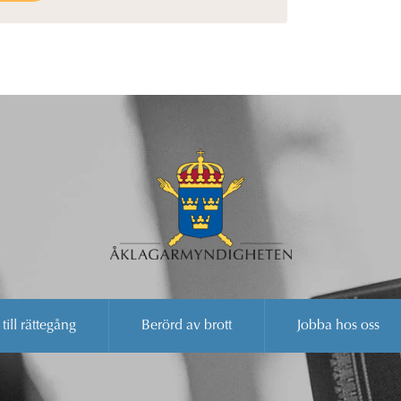
 till rättegång
Berörd av brott
Jobba hos oss