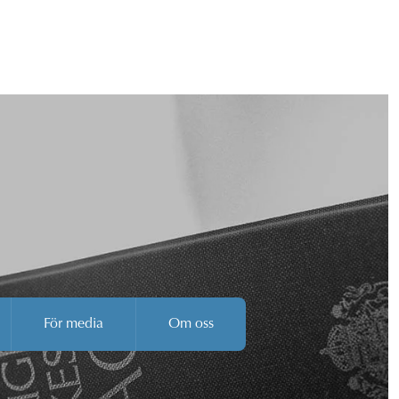
För media
Om oss