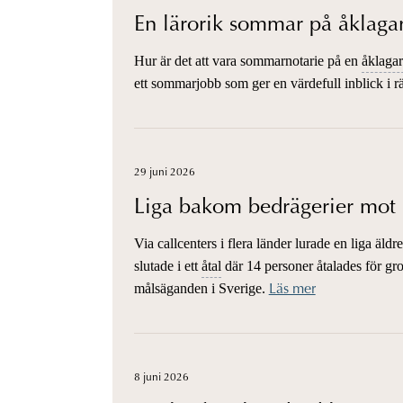
En lärorik sommar på åklag
Hur är det att vara sommarnotarie på en
åklaga
ett sommarjobb som ger en värdefull inblick i r
29 juni 2026
Liga bakom bedrägerier mot 
Via callcenters i flera länder lurade en liga äld
slutade i ett
åtal
där 14 personer åtalades för g
målsäganden i Sverige.
Läs mer
8 juni 2026