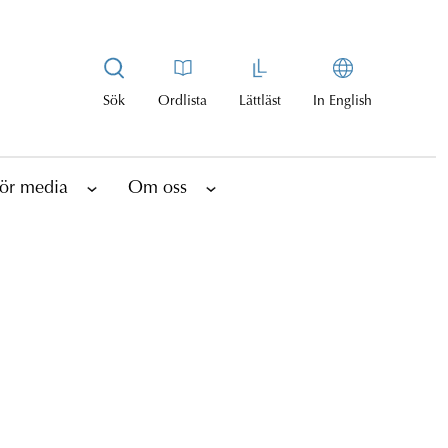
Sök
Ordlista
Lättläst
In English
ör media
Om oss