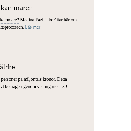
arkammaren
rkammare?
Medina Fazlija berättar här om
ättsprocessen.
Läs mer
äldre
re personer på miljontals kronor. Detta
rovt bedrägeri genom vishing mot 139