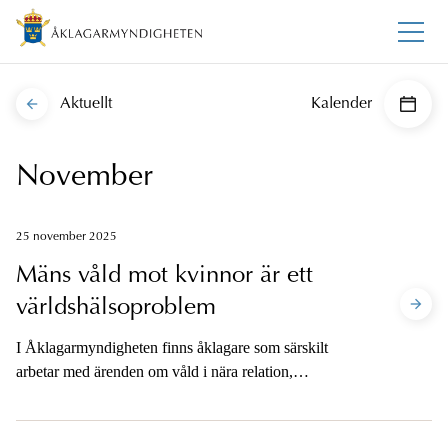
Aktuellt
Kalender
November
25 november 2025
Mäns våld mot kvinnor är ett
världshälsoproblem
I Åklagarmyndigheten finns åklagare som särskilt
arbetar med ärenden om våld i nära relation,
barnärenden och sexualbrott. En av dessa åklagare är
Ingegerd Jigin. För många blev hon ett känt
åklagarnamn via media när hon utredde det så kallade