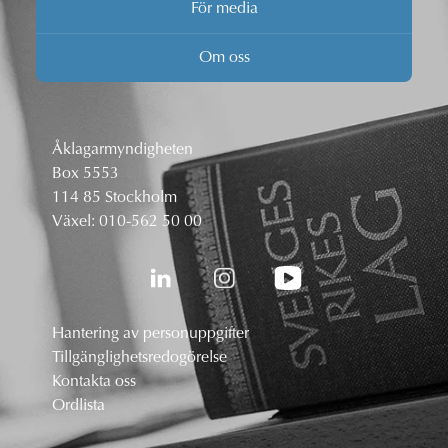
För media
Om oss
Åklagarmyndigheten
Box 5553
114 85 Stockholm
Växel:
010-562 50 00
Hantering av personuppgifter
Tillgänglighetsredogörelse
Kontakta oss
Ordlista