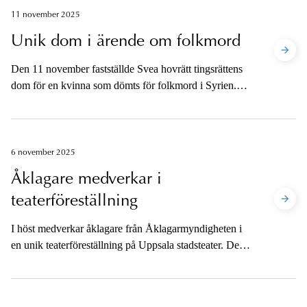
ättika-ärendet.
11 november 2025
Unik dom i ärende om folkmord
Den 11 november fastställde Svea hovrätt tingsrättens
dom för en kvinna som dömts för folkmord i Syrien.
Det är första gången hovrätten prövat
Folkmordskonventionens bestämmelse om att man inte
med våld får föra barn från en folkgrupp till en annan.
6 november 2025
Åklagare medverkar i
teaterföreställning
I höst medverkar åklagare från Åklagarmyndigheten i
en unik teaterföreställning på Uppsala stadsteater. Den
som berövar annan livet är en pjäs där publiken får följa
ett brottmål från brott till dom och själva ta ställning till
skuldfrågan.