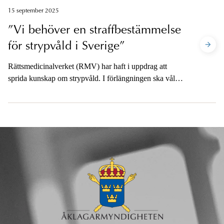
Sverige finns flera uppmärksammade ärenden med
15 september 2025
både plundring av vrak och stölder av konstverk där
”Vi behöver en straffbestämmelse
föremålen kommit tillbaka tack vare ett gediget
för strypvåld i Sverige”
utredningsarbete.
Rättsmedicinalverket (RMV) har haft i uppdrag att
sprida kunskap om strypvåld. I förlängningen ska våld i
nära relation kunna förebyggas i högre utsträckning. På
en stor konferens nyligen deltog Åklagarmyndigheten
tillsammans med experter från rättsmedicin och
internationella forskare.