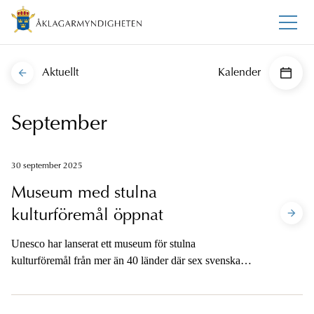
Aktuellt
Kalender
September
30 september 2025
Museum med stulna
kulturföremål öppnat
Unesco har lanserat ett museum för stulna
kulturföremål från mer än 40 länder där sex svenska
föremål ingår. Museet är virtuellt och samlar 3D-
modeller av de försvunna föremålen, med målet att
museet ska bli tomt i takt med att föremål hittas. I