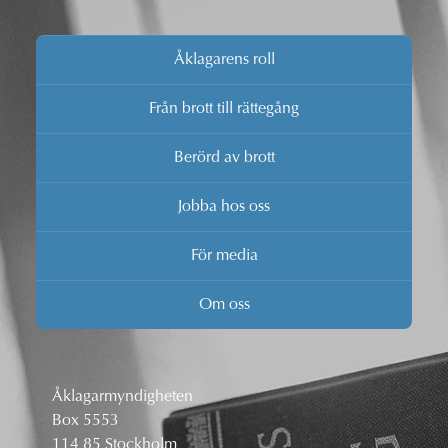
Åklagarens roll
Från brott till rättegång
Berörd av brott
Jobba hos oss
För media
Om oss
Åklagarmyndigheten
Box 5553
114 85 Stockholm