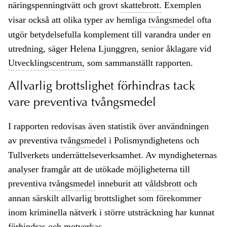
näringspenningtvätt och grovt
skattebrott.
Exemplen
visar också att olika typer av hemliga
tvångsmedel
ofta
utgör betydelsefulla komplement till varandra under en
utredning, säger Helena Ljunggren, senior åklagare vid
Utvecklingscentrum,
som sammanställt rapporten.
Allvarlig brottslighet förhindras tack
vare preventiva tvångsmedel
I rapporten redovisas även statistik över användningen
av preventiva
tvångsmedel
i Polismyndighetens och
Tullverkets underrättelseverksamhet. Av myndigheternas
analyser framgår att de utökade möjligheterna till
preventiva
tvångsmedel
inneburit att
våldsbrott
och
annan särskilt allvarlig brottslighet som förekommer
inom kriminella nätverk i större utsträckning har kunnat
förhindras och motverkas.