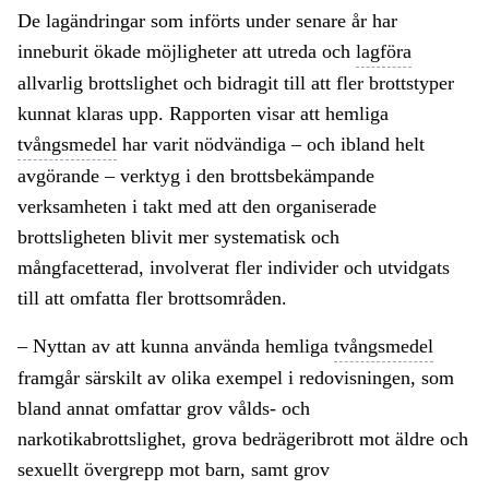
De lagändringar som införts under senare år har
inneburit ökade möjligheter att utreda och
lagföra
allvarlig brottslighet och bidragit till att fler brottstyper
kunnat klaras upp. Rapporten visar att hemliga
tvångsmedel
har varit nödvändiga – och ibland helt
avgörande – verktyg i den brottsbekämpande
verksamheten i takt med att den organiserade
brottsligheten blivit mer systematisk och
mångfacetterad, involverat fler individer och utvidgats
till att omfatta fler brottsområden.
– Nyttan av att kunna använda hemliga
tvångsmedel
framgår särskilt av olika exempel i redovisningen, som
bland annat omfattar grov vålds- och
narkotikabrottslighet, grova bedrägeribrott mot äldre och
sexuellt övergrepp mot barn, samt grov