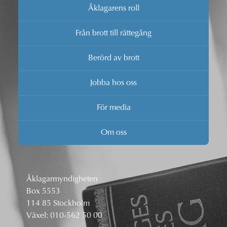
Åklagarens roll
Från brott till rättegång
Berörd av brott
Jobba hos oss
För media
Om oss
Åklagarmyndigheten
Box 5553
114 85 Stockholm
Växel:
010-562 50 00