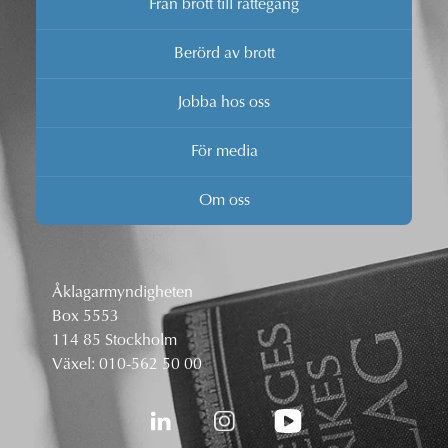
Från brott till rättegång
Berörd av brott
Jobba hos oss
För media
Om oss
Åklagarmyndigheten
Box 5553
114 85 Stockholm
Växel:
010-562 50 00