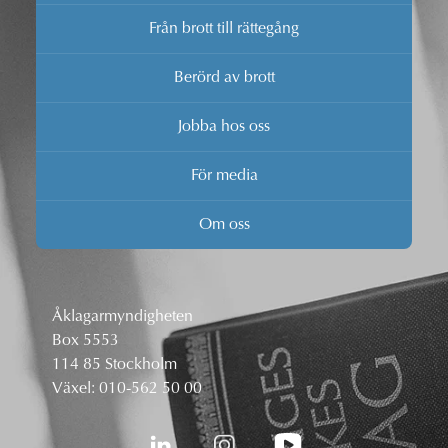
Från brott till rättegång
Berörd av brott
Jobba hos oss
För media
Om oss
Åklagarmyndigheten
Box 5553
114 85 Stockholm
Växel:
010-562 50 00