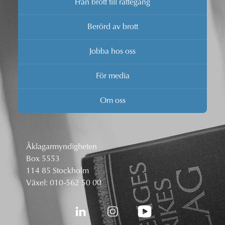
Från brott till rättegång
Berörd av brott
Jobba hos oss
För media
Om oss
Åklagarmyndigheten
Box 5553
114 85 Stockholm
Växel:
010-562 50 00