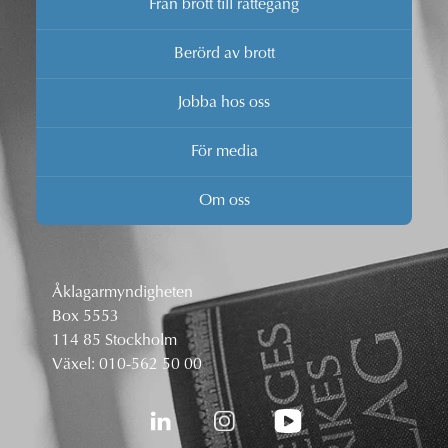
Från brott till rättegång
Berörd av brott
Jobba hos oss
För media
Om oss
Åklagarmyndigheten
Box 5553
114 85 Stockholm
Växel:
010-562 50 00