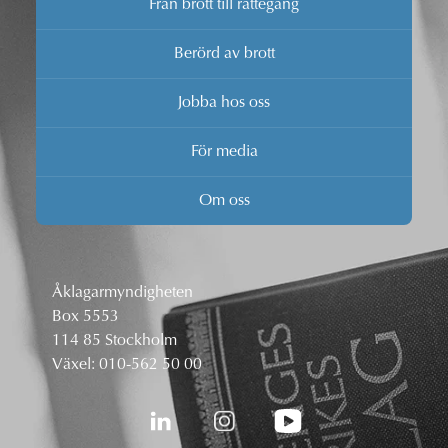
Från brott till rättegång
Berörd av brott
Jobba hos oss
För media
Om oss
Åklagarmyndigheten
Box 5553
114 85 Stockholm
Växel:
010-562 50 00