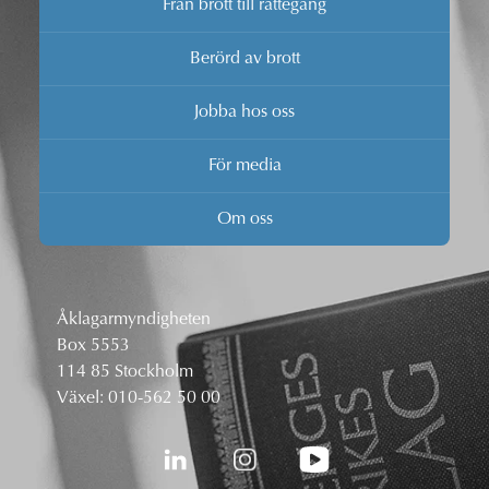
Från brott till rättegång
Berörd av brott
Jobba hos oss
För media
Om oss
Åklagarmyndigheten
Box 5553
114 85 Stockholm
Växel:
010-562 50 00