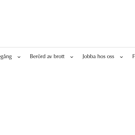
tegång
Berörd av brott
Jobba hos oss
F