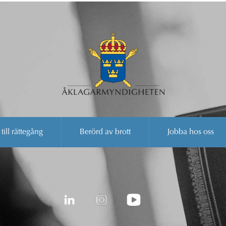
 till rättegång
Berörd av brott
Jobba hos oss