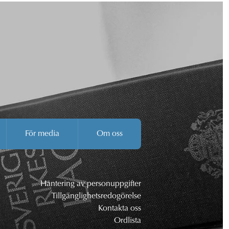
För media
Om oss
Hantering av personuppgifter
Tillgänglighetsredogörelse
Kontakta oss
Ordlista