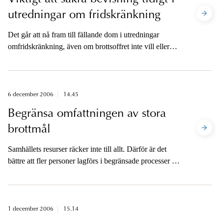
utredningar om fridskränkning
Det går att nå fram till fällande dom i utredningar
omfridskränkning, även om brottsoffret inte vill eller
törs medverka. Att tidigt säkra och dokumentera
bevisning är avgörande, konstaterar en ny handbok från
Åklagarmyndighetens Utvecklingscentrum Göteborg.
6 december 2006
14.45
Begränsa omfattningen av stora
brottmål
Samhällets resurser räcker inte till allt. Därför är det
bättre att fler personer lagförs i begränsade processer än
att några få stora mål får ta alla resurser. Det konstaterar
en idéskrift som publiceras den 6 december.
1 december 2006
15.14