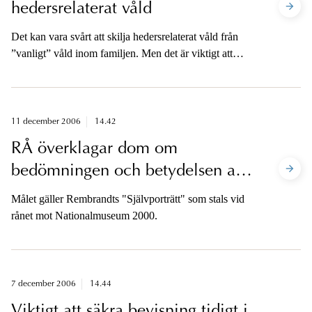
hedersrelaterat våld
Det kan vara svårt att skilja hedersrelaterat våld från
”vanligt” våld inom familjen. Men det är viktigt att
identifiera det hedersrelaterade våldet, eftersom det
bland annat kräver särskilt stöd till brottsoffret och
speciella utredningsstrategier. Detta konstateras i en ny
handbok från Åklagarmyndighetens
11 december 2006
14.42
Utvecklingscentrum Göteborg.
RÅ överklagar dom om
bedömningen och betydelsen av
provokativa åtgärder vid
Målet gäller Rembrandts "Självporträtt" som stals vid
förundersökningen
rånet mot Nationalmuseum 2000.
7 december 2006
14.44
Viktigt att säkra bevisning tidigt i