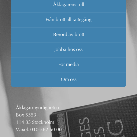
Åklagarens roll
Från brott till rättegång
Berörd av brott
Jobba hos oss
För media
Om oss
Åklagarmyndigheten
Box 5553
114 85 Stockholm
Växel:
010-562 50 00