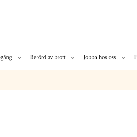
tegång
Berörd av brott
Jobba hos oss
F