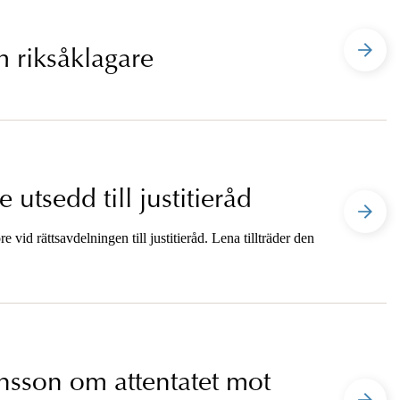
m riksåklagare
tsedd till justitieråd
vid rättsavdelningen till justitieråd. Lena tillträder den
nsson om attentatet mot