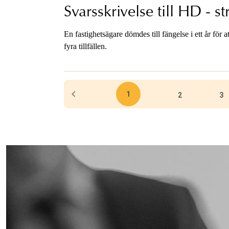
Svarsskrivelse till HD - s
En fastighetsägare dömdes till fängelse i ett år för a
fyra tillfällen.
1
2
3