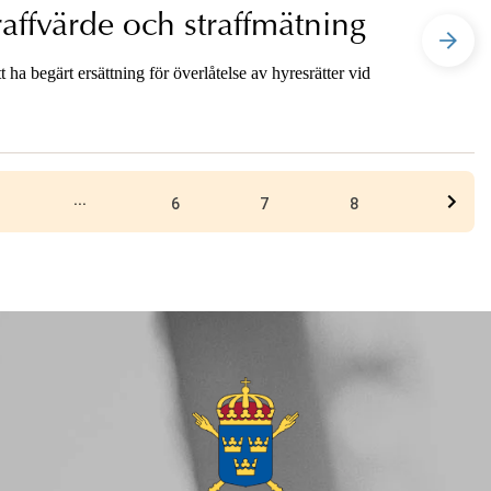
traffvärde och straffmätning
tt ha begärt ersättning för överlåtelse av hyresrätter vid
...
6
7
8