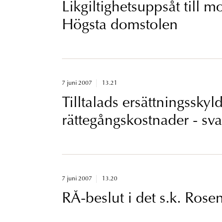
Likgiltighetsuppsåt till mo
Högsta domstolen
7 juni 2007
13.21
Tilltalads ersättningsskyld
rättegångskostnader - svar
domstolen
7 juni 2007
13.20
RÅ-beslut i det s.k. Ros