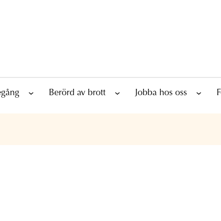
tegång
Berörd av brott
Jobba hos oss
F