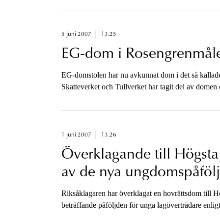
5 juni 2007
13.25
EG-dom i Rosengrenmåle
EG-domstolen har nu avkunnat dom i det så kalla
Skatteverket och Tullverket har tagit del av domen 
1 juni 2007
13.26
Överklagande till Högst
av de nya ungdomspåföl
Riksåklagaren har överklagat en hovrättsdom till H
beträffande påföljden för unga lagöverträdare enligt