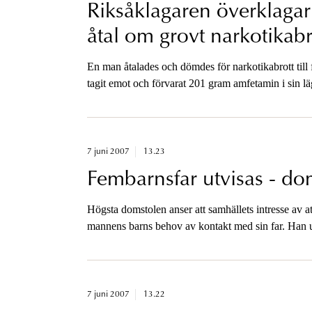
Riksåklagaren överklagar h
åtal om grovt narkotikabr
En man åtalades och dömdes för narkotikabrott till 
tagit emot och förvarat 201 gram amfetamin i sin l
7 juni 2007
13.23
Fembarnsfar utvisas - d
Högsta domstolen anser att samhällets intresse av a
mannens barns behov av kontakt med sin far. Han ut
7 juni 2007
13.22