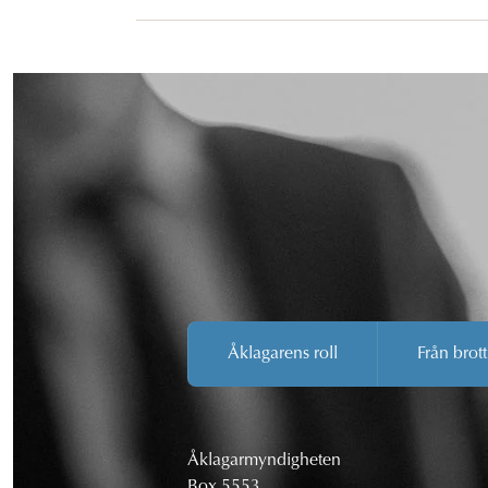
Åklagarens roll
Från brott
Åklagarmyndigheten
Box 5553