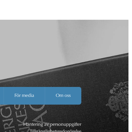
För media
Om oss
Hantering av personuppgifter
Tillgänglighetsredogörelse