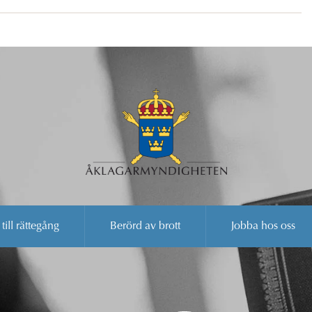
 till rättegång
Berörd av brott
Jobba hos oss