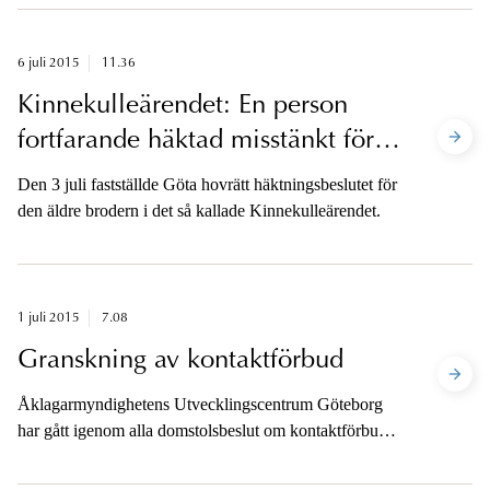
6 juli 2015
11.36
Kinnekulleärendet: En person
fortfarande häktad misstänkt för
mord
Den 3 juli fastställde Göta hovrätt häktningsbeslutet för
den äldre brodern i det så kallade Kinnekulleärendet.
1 juli 2015
7.08
Granskning av kontaktförbud
Åklagarmyndighetens Utvecklingscentrum Göteborg
har gått igenom alla domstolsbeslut om kontaktförbud
under två år. Slutsatsen är att åklagarnas
rättstillämpning ligger helt i linje med domstolarnas.