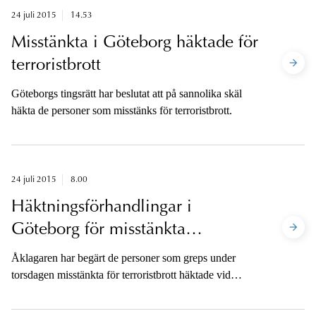
24 juli 2015
14.53
Misstänkta i Göteborg häktade för
terroristbrott
Göteborgs tingsrätt har beslutat att på sannolika skäl
häkta de personer som misstänks för terroristbrott.
24 juli 2015
8.00
Häktningsförhandlingar i
Göteborg för misstänkta
terroristbrott
Åklagaren har begärt de personer som greps under
torsdagen misstänkta för terroristbrott häktade vid
Göteborgs tingsrätt. Häktningsförhandlingarna äger
rum i dag, fredag den 24 juli.