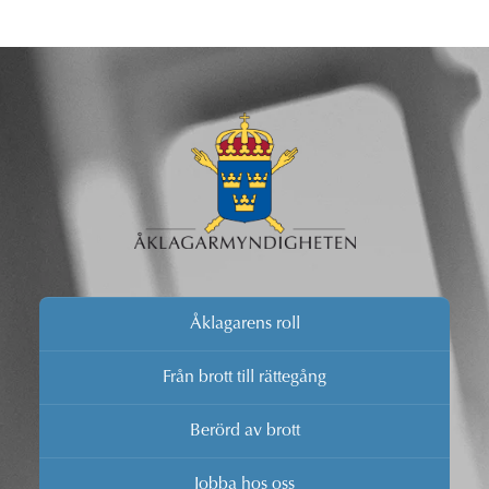
Åklagarens roll
Från brott till rättegång
Berörd av brott
Jobba hos oss