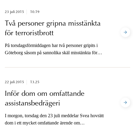
23 juli 2015
10.19
Två personer gripna misstänkta
för terroristbrott
På torsdagsförmiddagen har två personer gripits i
Göteborg såsom på sannolika skäl misstänkta för
terroristbrott genom mord. Ytterligare en person är
anhållen i sin frånvaro. Tillslaget har samordnats med
Säkerhetspolisen.
22 juli 2015
13.25
Inför dom om omfattande
assistansbedrägeri
I morgon, torsdag den 23 juli meddelar Svea hovrätt
dom i ett mycket omfattande ärende om
assistansbedrägerier i Södertälje.