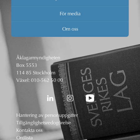
För media
Om oss
Åklagarmyndigheten
Box 5553
114 85 Stockholm
Växel:
010-562 50 00
Hantering av personuppgifter
Tillgänglighetsredogörelse
Kontakta oss
Ordlista