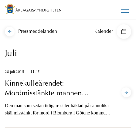
Pressmeddelanden
Kalender
Juli
28 juli 2015
11.45
Kinnekulleärendet:
Mordmisstänkte mannen
omhäktad idag
Den man som sedan tidigare sitter häktad på sannolika
skäl misstänkt för mord i Blomberg i Götene kommun i
juni omhäktades idag vid Skaraborgs tingsrätt. Åtal ska
vara väckt senast den 25 augusti.