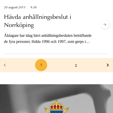
20 augusti 2015
9.38
Hävda anhållningsbeslut i
Norrköping
Åklagare har idag hävt anhållningsbesluten beträffande
de fyra personer, födda 1996 och 1997, som greps i
Norrköping i måndags misstänkta för förberedelse till
rån.
1
2