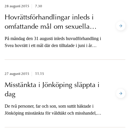
28 augusti 2015
7.30
Hovrättsförhandlingar inleds i
omfattande mål om sexuella
övergrepp på internet
På måndag den 31 augusti inleds huvudförhandling i
Svea hovrätt i ett mål där den tilltalade i juni i år
dömdes till sju års fängelse av Solna tingsrätt för att ha
begått flera grova sexualbrott mot ett sextiotal barn och
unga på internet.
27 augusti 2015
11.15
Misstänkta i Jönköping släppta i
dag
De två personer, far och son, som suttit häktade i
Jönköping misstänkta för våldtäkt och misshandel,
släpptes i dag. Förundersökningen och insamlingen av
bevis fortsätter dock.