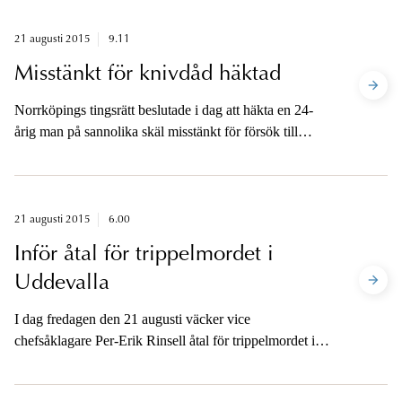
21 augusti 2015
9.11
Misstänkt för knivdåd häktad
Norrköpings tingsrätt beslutade i dag att häkta en 24-
årig man på sannolika skäl misstänkt för försök till
mord i tre fall i Norrköping den 17 augusti.
21 augusti 2015
6.00
Inför åtal för trippelmordet i
Uddevalla
I dag fredagen den 21 augusti väcker vice
chefsåklagare Per-Erik Rinsell åtal för trippelmordet i
Uddevalla den 7 mars i år. Åtalspunkterna gäller mord,
medhjälp till mord, grovt narkotikabrott och vapenbrott.