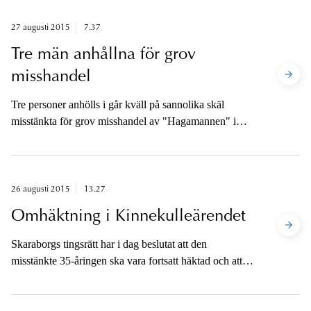
27 augusti 2015
7.37
Tre män anhållna för grov
misshandel
Tre personer anhölls i går kväll på sannolika skäl
misstänkta för grov misshandel av "Hagamannen" i
Övertorneå.
26 augusti 2015
13.27
Omhäktning i Kinnekulleärendet
Skaraborgs tingsrätt har i dag beslutat att den
misstänkte 35-åringen ska vara fortsatt häktad och att
åtal ska vara väckt senast den 23 september klockan
11.00.