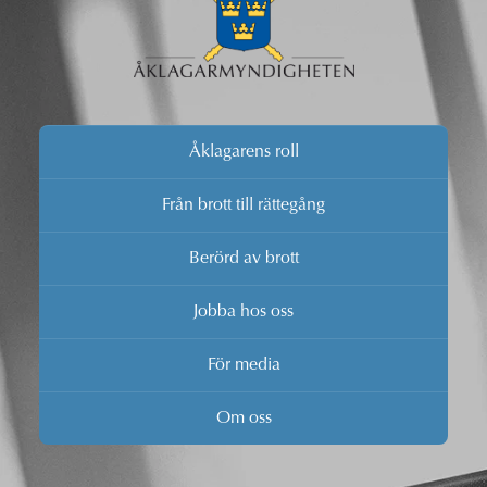
Åklagarens roll
Från brott till rättegång
Berörd av brott
Jobba hos oss
För media
Om oss