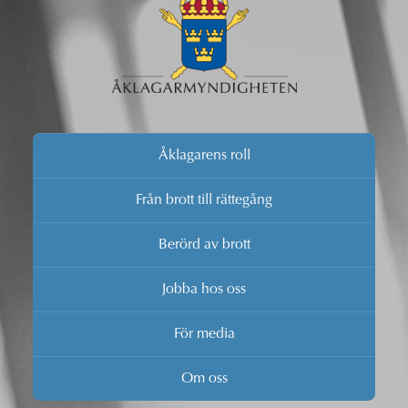
Åklagarens roll
Från brott till rättegång
Berörd av brott
Jobba hos oss
För media
Om oss