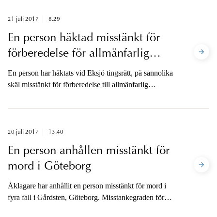
21 juli 2017
8.29
En person häktad misstänkt för
förberedelse för allmänfarlig
ödeläggelse
En person har häktats vid Eksjö tingsrätt, på sannolika
skäl misstänkt för förberedelse till allmänfarlig
ödeläggelse.
20 juli 2017
13.40
En person anhållen misstänkt för
mord i Göteborg
Åklagare har anhållit en person misstänkt för mord i
fyra fall i Gårdsten, Göteborg. Misstankegraden för
närvarande är skälig misstanke, den lägre