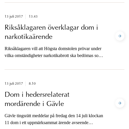
misstankegraden.
13 juli 2017
13.43
Riksåklagaren överklagar dom i
narkotikaärende
Riksåklagaren vill att Högsta domstolen prövar under
vilka omständigheter narkotikabrott ska bedömas som
synnerligen grovt. En man åtalades och dömdes i
tingsrätten för synnerligen grovt narkotikabrott.
Hovrätten bedömde gärningen som grovt
narkotikabrott.
13 juli 2017
8.10
Dom i hedersrelaterat
mordärende i Gävle
Gävle tingsrätt meddelar på fredag den 14 juli klockan
11 dom i ett uppmärksammat ärende avseende