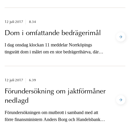
människorov och mord i april 2016. Åklagaren är
tillgänglig för media på fredag eftermiddag.
12 juli 2017
8.34
Dom i omfattande bedrägerimål
I dag onsdag klockan 11 meddelar Norrköpings
tingsrätt dom i målet om en stor bedrägerihärva, där
tolv personer åtalats för bland annat grova bedrägerier.
Åklagaren är tillgänglig för media i eftermiddag.
12 juli 2017
6.39
Förundersökning om jaktförmåner
nedlagd
Förundersökningen om mutbrott i samband med att
förre finansministern Anders Borg och Handelsbankens
förre vd deltagit i jakter bekostade av Holmen AB är