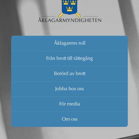
Åklagarens roll
Från brott till rättegång
Berörd av brott
Jobba hos oss
För media
Om oss