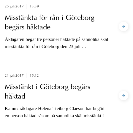
25 juli 2017
13.39
Misstänkta för rån i Göteborg
begärs häktade
Åklagaren begär tre personer häktade på sannolika skäl
misstänkta för rån i Göteborg den 23 juli.
Häktningsförhandlingarna kommer att ske i Göteborgs
tingsrätt onsdag 26 juli, några tider är ännu ej fastställda
av domstolen. En fjärde misstänkt är alltjämt anhållen.
21 juli 2017
15.12
Misstänkt i Göteborg begärs
häktad
Kammaråklagare Helena Treiberg Claeson har begärt
en person häktad såsom på sannolika skäl misstänkt för
mord i fyra fall i Gårdsten, Göteborg.