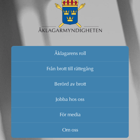
Åklagarens roll
Från brott till rättegång
Berörd av brott
Jobba hos oss
För media
Om oss