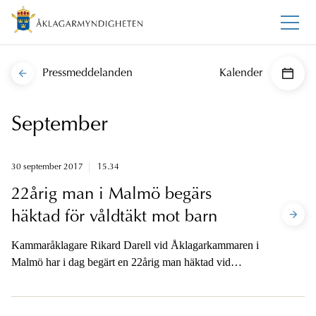
Pressmeddelanden
Kalender
September
30 september 2017
15.34
22årig man i Malmö begärs
häktad för våldtäkt mot barn
Kammaråklagare Rikard Darell vid Åklagarkammaren i
Malmö har i dag begärt en 22årig man häktad vid
Malmö tingsrätt på sannolika skäl misstänkt för våldtäkt
mot barn.22åringen är misstänkt för våldtäkt mot barn
vid två tillfällen samt för försök till våldtäkt vid