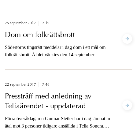
man misstänkt för grov våldtäkt mot barn, grovt
sexuellt övergrepp mot barn, utnyttjande av barn för
sexuell posering, barnpornografibrott med mera.
Åklagarna är tillgängliga per telefon för media i
25 september 2017
7.19
eftermiddag.
Dom om folkrättsbrott
Södertörns tingsrätt meddelar i dag dom i ett mål om
folkrättsbrott. Åtalet väcktes den 14 september.
Åklagarna kommer att vara tillgängliga för
kommentarer.
22 september 2017
7.46
Pressträff med anledning av
Teliaärendet - uppdaterad
Förra överåklagaren Gunnar Stetler har i dag lämnat in
åtal mot 3 personer tidigare anställda i Telia Sonera.
Samtidigt väcks talan om förverkande av ekonomiskt