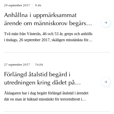
ytterligare ett tillfälle.
29 september 2017
9.46
Anhållna i uppmärksammat
ärende om människorov begärs
inte häktade
Två män från Västerås, 46 och 53 år, greps och anhölls
i tisdags, 26 september 2017, skäligen misstänkta för
bland annat människorov. Kammaråklagare Jenny
Alriksson har nu beslutat att männen inte ska begäras
häktade. En av männen begärs däremot häktad för
annan brottslighet.
27 september 2017
14.04
Förlängd åtalstid begärd i
utredningen kring dådet på
Drottninggatan - uppdaterad
Åklagaren har i dag begärt förlängd åtalstid i ärendet
där en man är häktad misstänkt för terroristbrott i
Stockholm den 7 april 2017.