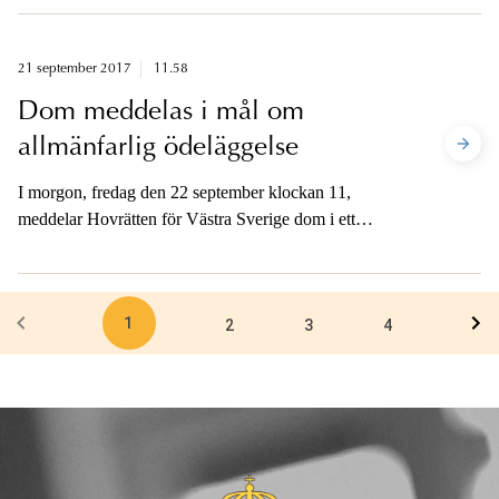
utbyte av brott mot bolaget. Med anledning av detta
hålls en pressträff i dag klockan 13.
21 september 2017
11.58
Dom meddelas i mål om
allmänfarlig ödeläggelse
I morgon, fredag den 22 september klockan 11,
meddelar Hovrätten för Västra Sverige dom i ett
uppmärksammat mål om allmänfarlig ödeläggelse m.m.
Åklagaren finns tillgänglig på telefon för att
kommentera domen.
1
2
3
4