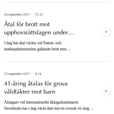
kvinna i riksdagen. En polisanmälan om sexuellt
ofredande har inkommit.
26 september 2017
11.33
Åtal för brott mot
upphovsrättslagen under
genuskonferens
I dag har åtal väckts vid Patent- och
marknadsdomstolen gällande brott mot
upphovsrättslagen i samband med en föreläsning under
den nationella konferensen för genusforskning vid
Linköpings universitet i november 2016.
25 september 2017
8.34
41-åring åtalas för grova
våldtäkter mot barn
Åklagare vid Internationella åklagarkammaren
Stockholm har i dag väckt åtal mot en svensk 41-årig